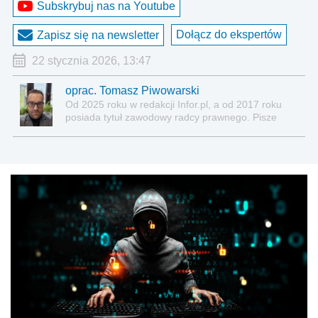
Subskrybuj nas na Youtube
Dołącz do ekspertów
Zapisz się na newsletter
22 stycznia 2026, 13:47
oprac. Tomasz Piwowarski
Od 2025 roku w redakcji Infor.pl, a od 2017 roku
posiada tytuł zawodowy radcy prawnego. Pisze
teksty związane głównie z nowościami prawnymi, a
także z obszaru prawa cywilnego, gospodarczego,
nowych technologii, pracy, ubezpieczeń
społecznych, nieruchomości.