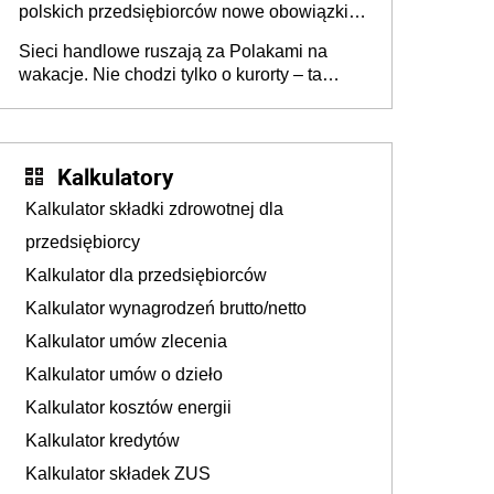
polskich przedsiębiorców nowe obowiązki w
zakresie opakowań
Sieci handlowe ruszają za Polakami na
wakacje. Nie chodzi tylko o kurorty – ta
walka o portfele klientów dzieje się także
tam, gdzie wielu spędzi urlop po cichu
Kalkulatory
Kalkulator składki zdrowotnej dla
przedsiębiorcy
Kalkulator dla przedsiębiorców
Kalkulator wynagrodzeń brutto/netto
Kalkulator umów zlecenia
Kalkulator umów o dzieło
Kalkulator kosztów energii
Kalkulator kredytów
Kalkulator składek ZUS