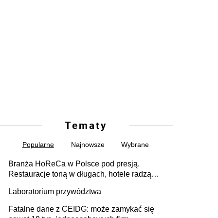
Tematy
Popularne
Najnowsze
Wybrane
Branża HoReCa w Polsce pod presją.
Restauracje toną w długach, hotele radzą
sobie lepiej [GOŚĆ INFOR.PL]
Laboratorium przywództwa
Fatalne dane z CEIDG: może zamykać się