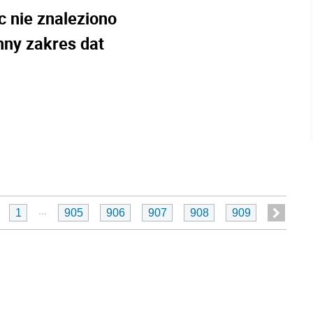
c nie znaleziono
nny zakres dat
...
1
905
906
907
908
909