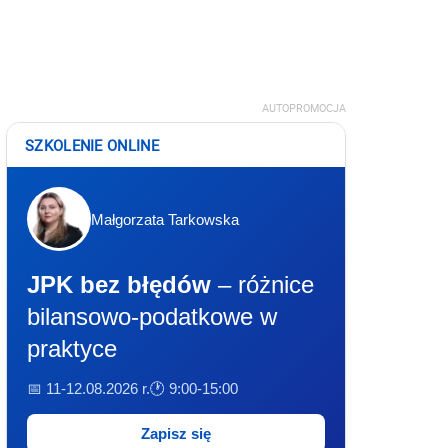
AUTOPROMOCJA
SZKOLENIE ONLINE
Małgorzata Tarkowska
JPK bez błędów
– różnice
bilansowo-podatkowe w
praktyce
📅 11-12.08.2026 r.
🕐 9:00-15:00
Zapisz się