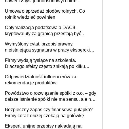
nawet 18 tys. jednoosobowych firm
miesięcznie
Umowa o sprzedaż płodów rolnych. Co
rolnik wiedzieć powinien
Optymalizacja podatkowa a DAC8 -
kryptowaluty za granicą przestają być
niewidoczne. I co dalej?
Wymyślony cytat, przepis prawny,
nieistniejąca sygnatura w pracy eksperckiej -
sam zakup ChatGPT to nie wdrożenie AI w
Firmy wydają tysiące na szkolenia.
firmie
Dlaczego efekty często znikają po kilku
tygodniach?
Odpowiedzialność influencerów za
rekomendacje produktów
Powództwo o rozwiązanie spółki z o.o. – gdy
dalsze istnienie spółki nie ma sensu, ale nie
wszyscy wspólnicy są tego zdania
Bezpieczny zapas czy finansowa pułapka?
Firmy coraz dłużej czekają na gotówkę
Ekspert: unijne przepisy nakładają na