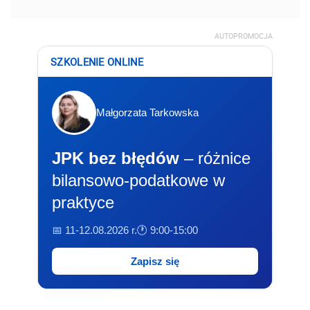
AUTOPROMOCJA
SZKOLENIE ONLINE
Małgorzata Tarkowska
JPK bez błędów
– różnice
bilansowo-podatkowe w
praktyce
📅 11-12.08.2026 r.
🕐 9:00-15:00
Zapisz się