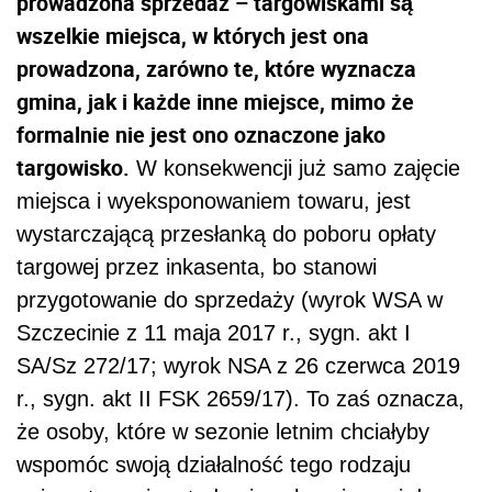
prowadzona sprzedaż – targowiskami są
wszelkie miejsca, w których jest ona
prowadzona, zarówno te, które wyznacza
gmina, jak i każde inne miejsce, mimo że
formalnie nie jest ono oznaczone jako
targowisko.
W konsekwencji już samo zajęcie
miejsca i wyeksponowaniem towaru, jest
wystarczającą przesłanką do poboru opłaty
targowej przez inkasenta, bo stanowi
przygotowanie do sprzedaży (wyrok WSA w
Szczecinie z 11 maja 2017 r., sygn. akt I
SA/Sz 272/17; wyrok NSA z 26 czerwca 2019
r., sygn. akt II FSK 2659/17). To zaś oznacza,
że osoby, które w sezonie letnim chciałyby
wspomóc swoją działalność tego rodzaju