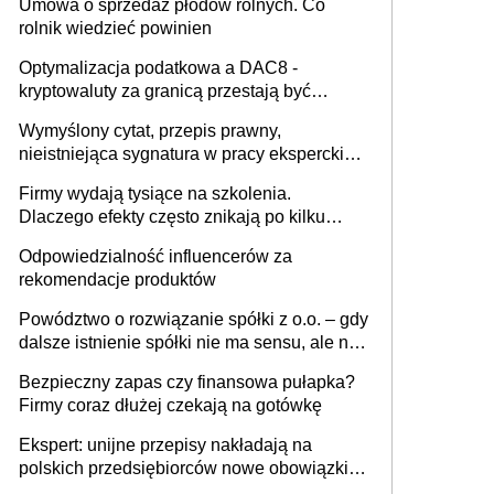
Umowa o sprzedaż płodów rolnych. Co
rolnik wiedzieć powinien
Optymalizacja podatkowa a DAC8 -
kryptowaluty za granicą przestają być
niewidoczne. I co dalej?
Wymyślony cytat, przepis prawny,
nieistniejąca sygnatura w pracy eksperckiej -
sam zakup ChatGPT to nie wdrożenie AI w
Firmy wydają tysiące na szkolenia.
firmie
Dlaczego efekty często znikają po kilku
tygodniach?
Odpowiedzialność influencerów za
rekomendacje produktów
Powództwo o rozwiązanie spółki z o.o. – gdy
dalsze istnienie spółki nie ma sensu, ale nie
wszyscy wspólnicy są tego zdania
Bezpieczny zapas czy finansowa pułapka?
Firmy coraz dłużej czekają na gotówkę
Ekspert: unijne przepisy nakładają na
polskich przedsiębiorców nowe obowiązki w
zakresie opakowań