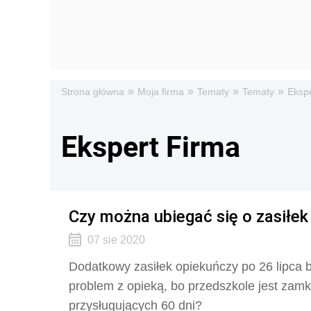
»
»
»
»
Strona główna
Moja firma
Tematy
Tematy
Eksp
Ekspert Firma
Czy można ubiegać się o zasiłek 
07 sie 2020
Dodatkowy zasiłek opiekuńczy po 26 lipca b
problem z opieką, bo przedszkole jest zamk
przysługujących 60 dni?