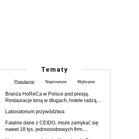
Tematy
Popularne
Najnowsze
Wybrane
Branża HoReCa w Polsce pod presją.
Restauracje toną w długach, hotele radzą
sobie lepiej [GOŚĆ INFOR.PL]
Laboratorium przywództwa
Fatalne dane z CEIDG: może zamykać się
nawet 18 tys. jednoosobowych firm
miesięcznie