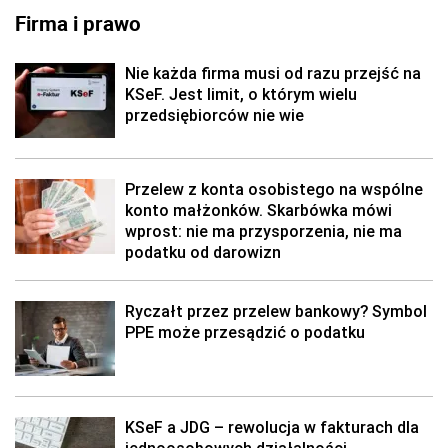
Firma i prawo
Nie każda firma musi od razu przejść na
KSeF. Jest limit, o którym wielu
przedsiębiorców nie wie
Przelew z konta osobistego na wspólne
konto małżonków. Skarbówka mówi
wprost: nie ma przysporzenia, nie ma
podatku od darowizn
Ryczałt przez przelew bankowy? Symbol
PPE może przesądzić o podatku
KSeF a JDG – rewolucja w fakturach dla
jednoosobowych działalności