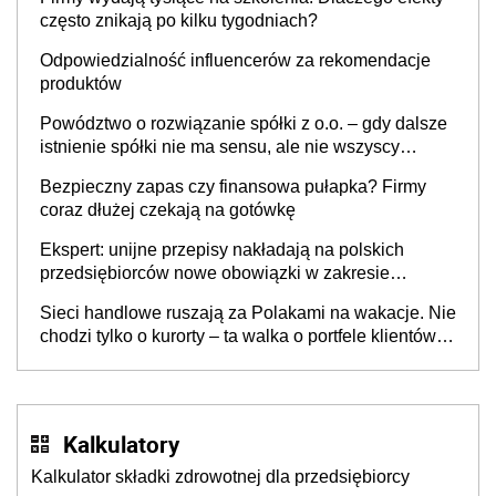
często znikają po kilku tygodniach?
Odpowiedzialność influencerów za rekomendacje
produktów
Powództwo o rozwiązanie spółki z o.o. – gdy dalsze
istnienie spółki nie ma sensu, ale nie wszyscy
wspólnicy są tego zdania
Bezpieczny zapas czy finansowa pułapka? Firmy
coraz dłużej czekają na gotówkę
Ekspert: unijne przepisy nakładają na polskich
przedsiębiorców nowe obowiązki w zakresie
opakowań
Sieci handlowe ruszają za Polakami na wakacje. Nie
chodzi tylko o kurorty – ta walka o portfele klientów
dzieje się także tam, gdzie wielu spędzi urlop po
cichu
Kalkulatory
Kalkulator składki zdrowotnej dla przedsiębiorcy