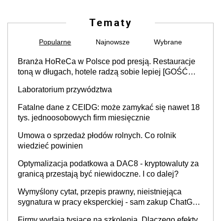
Tematy
Popularne
Najnowsze
Wybrane
Branża HoReCa w Polsce pod presją. Restauracje
toną w długach, hotele radzą sobie lepiej [GOŚĆ
INFOR.PL]
Laboratorium przywództwa
Fatalne dane z CEIDG: może zamykać się nawet 18
tys. jednoosobowych firm miesięcznie
Umowa o sprzedaż płodów rolnych. Co rolnik
wiedzieć powinien
Optymalizacja podatkowa a DAC8 - kryptowaluty za
granicą przestają być niewidoczne. I co dalej?
Wymyślony cytat, przepis prawny, nieistniejąca
sygnatura w pracy eksperckiej - sam zakup ChatGPT
to nie wdrożenie AI w firmie
Firmy wydają tysiące na szkolenia. Dlaczego efekty