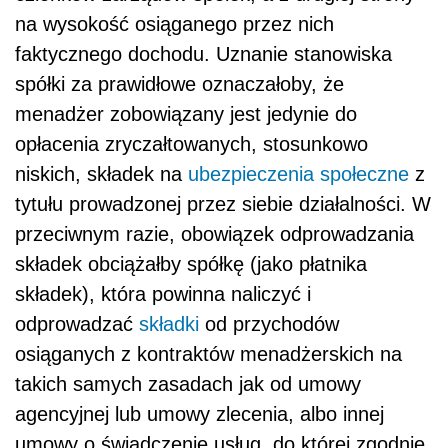
na wysokość osiąganego przez nich
faktycznego dochodu. Uznanie stanowiska
spółki za prawidłowe oznaczałoby, że
menadżer zobowiązany jest jedynie do
opłacenia zryczałtowanych, stosunkowo
niskich, składek na
ubezpieczenia społeczne
z
tytułu prowadzonej przez siebie działalności. W
przeciwnym razie, obowiązek odprowadzania
składek obciążałby spółkę (jako płatnika
składek), która powinna naliczyć i
odprowadzać
składki
od przychodów
osiąganych z kontraktów menadżerskich na
takich samych zasadach jak od umowy
agencyjnej lub umowy zlecenia, albo innej
umowy o świadczenie usług, do której zgodnie