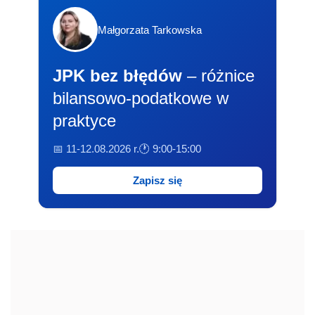
Małgorzata Tarkowska
JPK bez błędów
– różnice
bilansowo-podatkowe w
praktyce
📅 11-12.08.2026 r.
🕐 9:00-15:00
Zapisz się