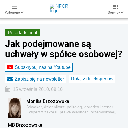
Kategorie
Serwisy
Porada Infor.pl
Jak podejmowane są
uchwały w spółce osobowej?
Subskrybuj nas na Youtube
Dołącz do ekspertów
Zapisz się na newsletter
15 września 2010, 09:10
Monika Brzozowska
Adwokat, dziennikarz, politolog, doradca i trener.
Ekspert z zakresu prawa własności przemysłowej,
prawa reklamy, znawca problematyki z zakresu
prawa prasowego, prawa mediów, prawa
MB Brzozowska
autorskiego.