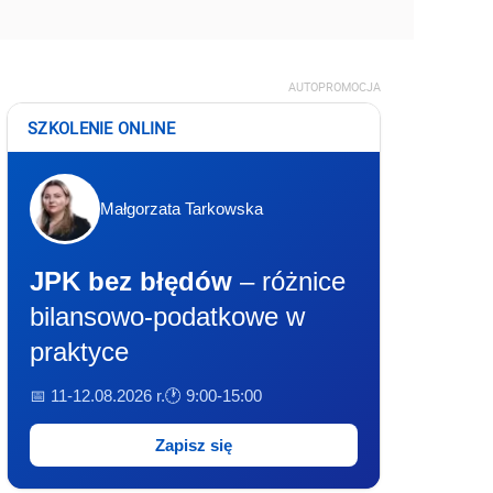
AUTOPROMOCJA
SZKOLENIE ONLINE
Małgorzata Tarkowska
JPK bez błędów
– różnice
bilansowo-podatkowe w
praktyce
📅 11-12.08.2026 r.
🕐 9:00-15:00
Zapisz się