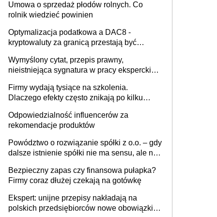
Umowa o sprzedaż płodów rolnych. Co
rolnik wiedzieć powinien
Optymalizacja podatkowa a DAC8 -
kryptowaluty za granicą przestają być
niewidoczne. I co dalej?
Wymyślony cytat, przepis prawny,
nieistniejąca sygnatura w pracy eksperckiej -
sam zakup ChatGPT to nie wdrożenie AI w
Firmy wydają tysiące na szkolenia.
firmie
Dlaczego efekty często znikają po kilku
tygodniach?
Odpowiedzialność influencerów za
rekomendacje produktów
Powództwo o rozwiązanie spółki z o.o. – gdy
dalsze istnienie spółki nie ma sensu, ale nie
wszyscy wspólnicy są tego zdania
Bezpieczny zapas czy finansowa pułapka?
Firmy coraz dłużej czekają na gotówkę
Ekspert: unijne przepisy nakładają na
polskich przedsiębiorców nowe obowiązki w