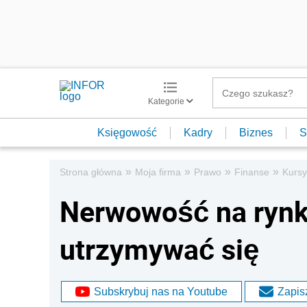
Kategorie
Księgowość
Kadry
Biznes
S
»
»
»
»
Strona główna
Moja firma
Prawo
Finanse
Kursy
Nerwowość na ryn
utrzymywać się
Subskrybuj nas na Youtube
Zapisz