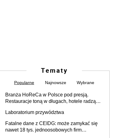
Tematy
Popularne
Najnowsze
Wybrane
Branża HoReCa w Polsce pod presją.
Restauracje toną w długach, hotele radzą
sobie lepiej [GOŚĆ INFOR.PL]
Laboratorium przywództwa
Fatalne dane z CEIDG: może zamykać się
nawet 18 tys. jednoosobowych firm
miesięcznie