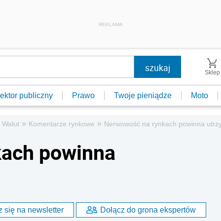
REKLAMA
Sklep
ektor publiczny
Prawo
Twoje pieniądze
Moto
»
»
 Walut
Komentarze rynkowe
Nerwowość na rynkach powinna utrz
kach powinna
 się na newsletter
Dołącz do grona ekspertów