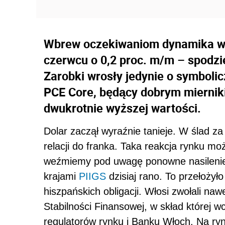
Wbrew oczekiwaniom dynamika w
czerwcu o 0,2 proc. m/m – spodzie
Zarobki wrosły jedynie o symbolic
PCE Core, będący dobrym mierni
dwukrotnie wyższej wartości.
Dolar zaczął wyraźnie tanieje. W ślad za 
relacji do franka. Taka reakcja rynku mo
weźmiemy pod uwagę ponowne nasilenie
krajami
PIIGS
dzisiaj rano. To przełożyło
hiszpańskich obligacji. Włosi zwołali naw
Stabilności Finansowej, w skład której w
regulatorów rynku i Banku Włoch. Na ryn