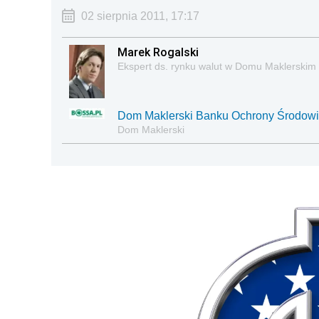
02 sierpnia 2011, 17:17
Marek Rogalski
Ekspert ds. rynku walut w Domu Maklerski
Dom Maklerski Banku Ochrony Środow
Dom Maklerski