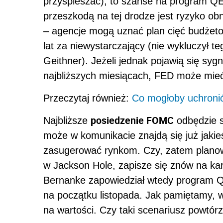
przyspieszać), to szanse na program Q
przeszkodą na tej drodze jest ryzyko obn
– agencje mogą uznać plan cięć budżeto
lat za niewystarczający (nie wykluczył t
Geithner). Jeżeli jednak pojawią się sygn
najbliższych miesiącach, FED może mie
Przeczytaj również:
Co mogłoby uchroni
posiedzenie FOMC
Najbliższe
odbędzie si
może w komunikacie znajdą się już jakie
zasugerować rynkom. Czy, zatem planow
w Jackson Hole, zapisze się znów na ka
Bernanke zapowiedział wtedy program QE2
na początku listopada. Jak pamiętamy, wt
na wartości. Czy taki scenariusz powtórzy