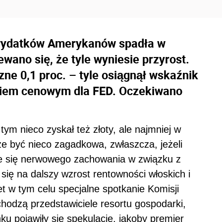
ydatków Amerykanów spadła w
wano się, że tyle wyniesie przyrost.
zne 0,1 proc. – tyle osiągnął wskaźnik
kiem cenowym dla FED. Oczekiwano
tym nieco zyskał też złoty, ale najmniej w
że być nieco zagadkowa, zwłaszcza, jeżeli
 się nerwowego zachowania w związku z
 się na dalszy wzrost rentowności włoskich i
et w tym celu specjalne spotkanie Komisji
chodzą przedstawiciele resortu gospodarki,
ku pojawiły się spekulacje, jakoby premier