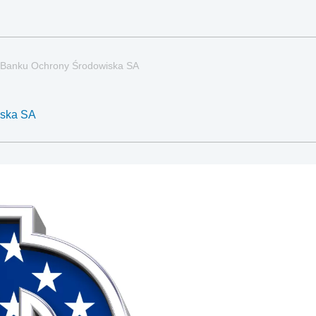
m Banku Ochrony Środowiska SA
iska SA