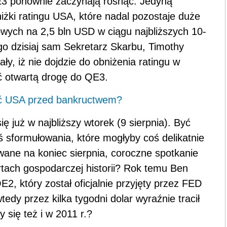
E3 ponownie zaczynają rosnąć. Jedyną
iżki ratingu USA, które nadal pozostaje duże
wych na 2,5 bln USD w ciągu najbliższych 10-
ego dzisiaj sam Sekretarz Skarbu, Timothy
ały, iż nie dojdzie do obniżenia ratingu w
ć otwartą drogę do QE3.
ć USA przed bankructwem?
ę już w najbliższy wtorek (9 sierpnia). Być
ś sformułowania, które mogłyby coś delikatnie
ane na koniec sierpnia, coroczne spotkanie
rtach gospodarczej historii? Rok temu Ben
, który został oficjalnie przyjęty przez FED
edy przez kilka tygodni dolar wyraźnie tracił
 się też i w 2011 r.?