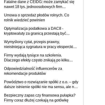
Fatalne dane z CEIDG: może zamykać się
nawet 18 tys. jednoosobowych firm
miesięcznie
Umowa o sprzedaż płodów rolnych. Co
rolnik wiedzieć powinien
Optymalizacja podatkowa a DAC8 -
kryptowaluty za granicą przestają być
niewidoczne. I co dalej?
Wymyślony cytat, przepis prawny,
nieistniejąca sygnatura w pracy eksperckiej -
sam zakup ChatGPT to nie wdrożenie AI w
Firmy wydają tysiące na szkolenia.
firmie
Dlaczego efekty często znikają po kilku
tygodniach?
Odpowiedzialność influencerów za
rekomendacje produktów
Powództwo o rozwiązanie spółki z o.o. – gdy
dalsze istnienie spółki nie ma sensu, ale nie
wszyscy wspólnicy są tego zdania
Bezpieczny zapas czy finansowa pułapka?
Firmy coraz dłużej czekają na gotówkę