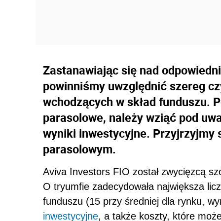
Zastanawiając się nad odpowiedn
powinniśmy uwzględnić szereg czy
wchodzących w skład funduszu. P
parasolowe, należy wziąć pod uw
wyniki inwestycyjne. Przyjrzyjm
parasolowym.
Aviva Investors FIO został zwycięzcą sz
O tryumfie zadecydowała największa li
funduszu (15 przy średniej dla rynku, wy
inwestycyjne
, a także koszty, które może