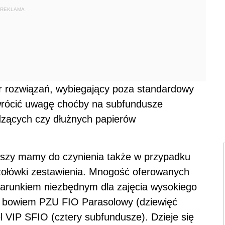
REKLAMA
ór rozwiązań, wybiegający poza standardowy
zwrócić uwagę choćby na subfundusze
dzących czy dłużnych papierów
szy mamy do czynienia także w przypadku
ołówki zestawienia. Mnogość oferowanych
k warunkiem niezbędnym dla zajęcia wysokiego
się bowiem PZU FIO Parasolowy (dziewięć
l VIP SFIO (cztery subfundusze). Dzieje się