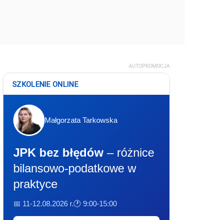
AUTOPROMOCJA
SZKOLENIE ONLINE
Małgorzata Tarkowska
JPK bez błędów
– różnice
bilansowo-podatkowe w
praktyce
📅 11-12.08.2026 r.
🕐 9:00-15:00