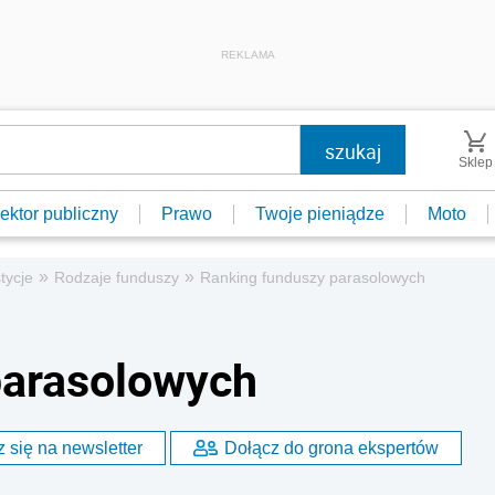
REKLAMA
Sklep
ektor publiczny
Prawo
Twoje pieniądze
Moto
»
»
tycje
Rodzaje funduszy
Ranking funduszy parasolowych
parasolowych
 się na newsletter
Dołącz do grona ekspertów