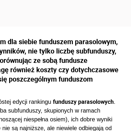
im dla siebie funduszem parasolowym,
nników, nie tylko liczbę subfunduszy,
orównując ze sobą fundusze
agę również koszty czy dotychczasowe
y się poszczególnym funduszom
funduszy parasolowych
óstej edycji rankingu
.
czba subfunduszy, skupionych w ramach
noszącej niespełna osiem), ich dobre wyniki
 nie są najniższe, ale niewiele odbiegają od