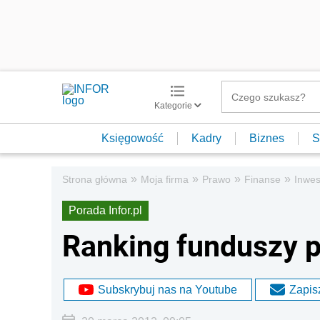
Kategorie
Księgowość
Kadry
Biznes
S
»
»
»
»
Strona główna
Moja firma
Prawo
Finanse
Inwes
Porada Infor.pl
Ranking funduszy 
Subskrybuj nas na Youtube
Zapisz