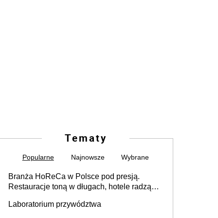
Tematy
Popularne
Najnowsze
Wybrane
Branża HoReCa w Polsce pod presją.
Restauracje toną w długach, hotele radzą
sobie lepiej [GOŚĆ INFOR.PL]
Laboratorium przywództwa