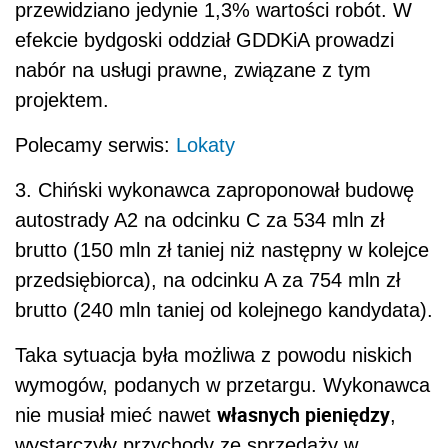
przewidziano jedynie 1,3% wartości robót. W
efekcie bydgoski oddział GDDKiA prowadzi
nabór na usługi prawne, związane z tym
projektem.
Polecamy serwis:
Lokaty
3. Chiński wykonawca zaproponował budowę
autostrady A2 na odcinku C za 534 mln zł
brutto (150 mln zł taniej niż następny w kolejce
przedsiębiorca), na odcinku A za 754 mln zł
brutto (240 mln taniej od kolejnego kandydata).
Taka sytuacja była możliwa z powodu niskich
wymogów, podanych w przetargu. Wykonawca
własnych pieniędzy
nie musiał mieć nawet
,
wystarczyły przychody ze sprzedaży w