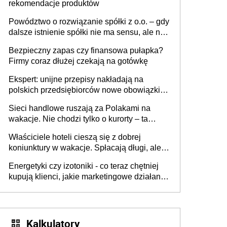
rekomendacje produktów
Powództwo o rozwiązanie spółki z o.o. – gdy
dalsze istnienie spółki nie ma sensu, ale nie
wszyscy wspólnicy są tego zdania
Bezpieczny zapas czy finansowa pułapka?
Firmy coraz dłużej czekają na gotówkę
Ekspert: unijne przepisy nakładają na
polskich przedsiębiorców nowe obowiązki w
zakresie opakowań
Sieci handlowe ruszają za Polakami na
wakacje. Nie chodzi tylko o kurorty – ta
walka o portfele klientów dzieje się także
Właściciele hoteli cieszą się z dobrej
tam, gdzie wielu spędzi urlop po cichu
koniunktury w wakacje. Spłacają długi, ale
już martwią się, co będzie jesienią
Energetyki czy izotoniki - co teraz chętniej
kupują klienci, jakie marketingowe działania
podejmują sklepy
Kalkulatory