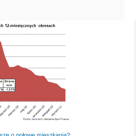
ksze o połowę mieszkania?