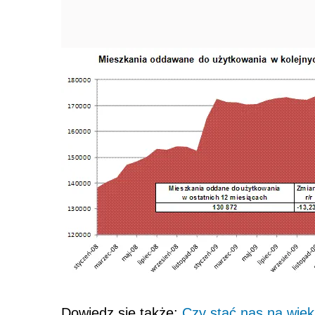
Dowiedz się także:
Czy stać nas na wię