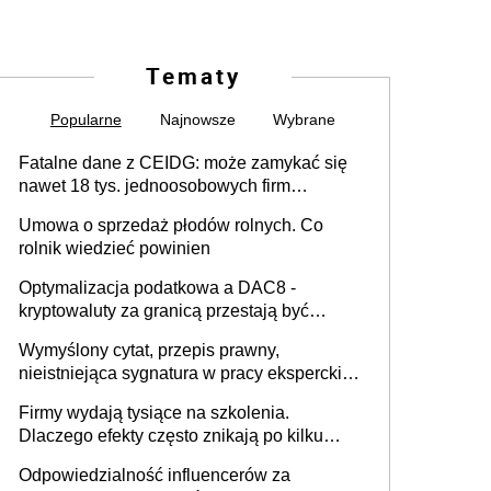
Tematy
Popularne
Najnowsze
Wybrane
Fatalne dane z CEIDG: może zamykać się
nawet 18 tys. jednoosobowych firm
miesięcznie
Umowa o sprzedaż płodów rolnych. Co
rolnik wiedzieć powinien
Optymalizacja podatkowa a DAC8 -
kryptowaluty za granicą przestają być
niewidoczne. I co dalej?
Wymyślony cytat, przepis prawny,
nieistniejąca sygnatura w pracy eksperckiej -
sam zakup ChatGPT to nie wdrożenie AI w
Firmy wydają tysiące na szkolenia.
firmie
Dlaczego efekty często znikają po kilku
tygodniach?
Odpowiedzialność influencerów za