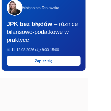
Małgorzata Tarkowska
JPK bez błędów
– różnice
bilansowo-podatkowe w
praktyce
📅 11-12.08.2026 r.
🕐 9:00-15:00
Zapisz się