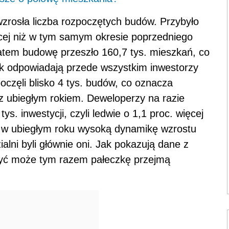
wzrosła liczba rozpoczętych budów. Przybyło
ięcej niż w tym samym okresie poprzedniego
atem budowę przeszło 160,7 tys. mieszkań, co
ik odpowiadają przede wszystkim inwestorzy
oczęli blisko 4 tys. budów, co oznacza
z ubiegłym rokiem. Deweloperzy na razie
ys. inwestycji, czyli ledwie o 1,1 proc. więcej
 w ubiegłym roku wysoką dynamikę wzrostu
lni byli głównie oni. Jak pokazują dane z
być może tym razem pałeczkę przejmą