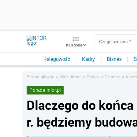
Kategorie
Księgowość
Kadry
Biznes
S
»
»
»
»
Strona główna
Moja firma
Prawo
Finanse
Inwes
Porada Infor.pl
Dlaczego do końca 
r. będziemy budow