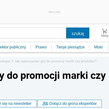
REKLAMA
Sklep
ektor publiczny
Prawo
Twoje pieniądze
Moto
»
ologia
Jak wykorzystać gry do promocji marki czy produktu?
y do promocji marki czy
 się na newsletter
Dołącz do grona ekspertów