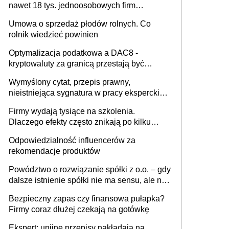
nawet 18 tys. jednoosobowych firm
miesięcznie
Umowa o sprzedaż płodów rolnych. Co
rolnik wiedzieć powinien
Optymalizacja podatkowa a DAC8 -
kryptowaluty za granicą przestają być
niewidoczne. I co dalej?
Wymyślony cytat, przepis prawny,
nieistniejąca sygnatura w pracy eksperckiej -
sam zakup ChatGPT to nie wdrożenie AI w
Firmy wydają tysiące na szkolenia.
firmie
Dlaczego efekty często znikają po kilku
tygodniach?
Odpowiedzialność influencerów za
rekomendacje produktów
Powództwo o rozwiązanie spółki z o.o. – gdy
dalsze istnienie spółki nie ma sensu, ale nie
wszyscy wspólnicy są tego zdania
Bezpieczny zapas czy finansowa pułapka?
Firmy coraz dłużej czekają na gotówkę
Ekspert: unijne przepisy nakładają na