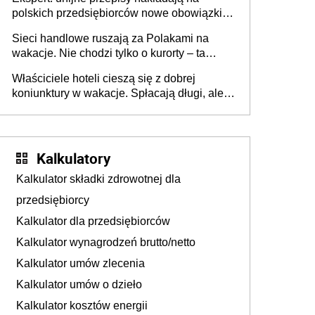
polskich przedsiębiorców nowe obowiązki w
zakresie opakowań
Sieci handlowe ruszają za Polakami na
wakacje. Nie chodzi tylko o kurorty – ta
walka o portfele klientów dzieje się także
Właściciele hoteli cieszą się z dobrej
tam, gdzie wielu spędzi urlop po cichu
koniunktury w wakacje. Spłacają długi, ale
już martwią się, co będzie jesienią
Kalkulatory
Kalkulator składki zdrowotnej dla
przedsiębiorcy
Kalkulator dla przedsiębiorców
Kalkulator wynagrodzeń brutto/netto
Kalkulator umów zlecenia
Kalkulator umów o dzieło
Kalkulator kosztów energii