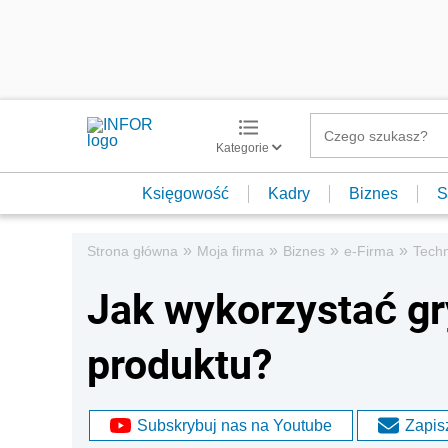
Kategorie
Księgowość
Kadry
Biznes
S
»
»
»
»
Strona główna
Moja firma
Biznes
e-Firma
Techn
Jak wykorzystać gr
produktu?
Subskrybuj nas na Youtube
Zapisz