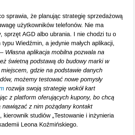
 co sprawia, że planując strategię sprzedażową
uwagę użytkowników telefonów. Nie ma
 sprzęt AGD albo ubrania. I nie chodzi tu o
typu Wiedźmin, a jedynie małych aplikacji,
 –
Własna aplikacja mobilna pozwala na
t też świetną podstawą do budowy marki w
miejscem, gdzie na podstawie danych
iadów, możemy testować nowe pomysły
rm
rozwija swoją strategię wokół kart
ąc z platform oferujących kupony, bo chcą
gą nawiązać z nim pożądany kontakt
 kierownik studiów „Testowanie i inżynieria
w Akademii Leona Koźmińskiego.