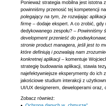
Ponieważ strategia mobilna jest istotna
powinniśmy przenosić tej kompetencji n
polegający na tym, że rozwijając aplika
firmę
– dodaje ekspert. A co zrobić, gdy
dedykowanego zespołu? –
Powinniśmy ś
development przenieść do podwykonawcy
stronie product managera, jeśli jest to 
które definiują i pozwalają nam zrozumie
konkretnej aplikacji
– komentuje Wojciec
strategię budowania aplikacji, stawia tez
najefektywniejsze eksperymenty do ich 
jakościowe studium interakcji z użytkow
UI/UX designerem, deweloperami oraz, c
Zobacz również:
Ochrona danych w „chmurze”