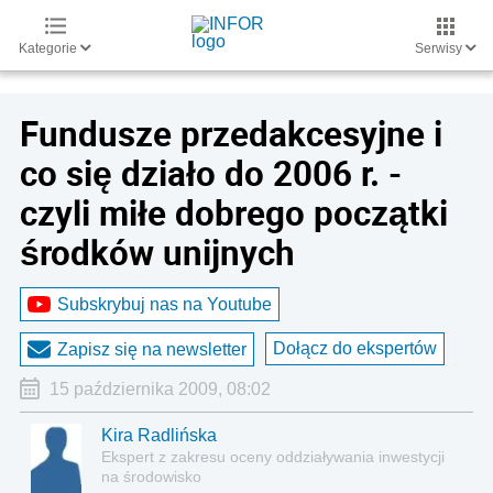
Kategorie
Serwisy
Fundusze przedakcesyjne i
co się działo do 2006 r. -
czyli miłe dobrego początki
środków unijnych
Subskrybuj nas na Youtube
Dołącz do ekspertów
Zapisz się na newsletter
15 października 2009, 08:02
Kira Radlińska
Ekspert z zakresu oceny oddziaływania inwestycji
na środowisko