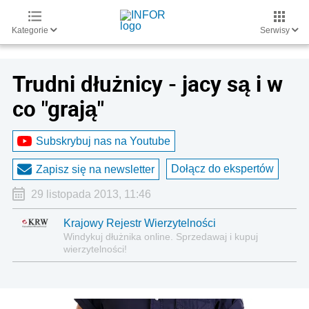
Kategorie
Serwisy
Trudni dłużnicy - jacy są i w
co "grają"
Subskrybuj nas na Youtube
Dołącz do ekspertów
Zapisz się na newsletter
29 listopada 2013, 11:46
Krajowy Rejestr Wierzytelności
Windykuj dłużnika online. Sprzedawaj i kupuj
wierzytelności!