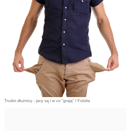
Trudni dłużnicy - jacy są i w co "grają"
/
Fotolia