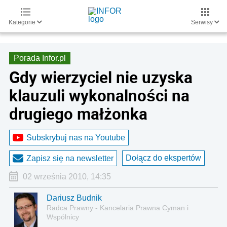
Kategorie
Serwisy
Porada Infor.pl
Gdy wierzyciel nie uzyska
klauzuli wykonalności na
drugiego małżonka
Subskrybuj nas na Youtube
Dołącz do ekspertów
Zapisz się na newsletter
02 września 2010, 14:35
Dariusz Budnik
Radca Prawny - Kancelaria Prawna Cyman i
Wspólnicy