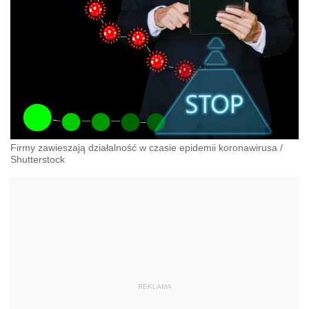
Firmy zawieszają działalność w czasie epidemii koronawirusa
/
Shutterstock