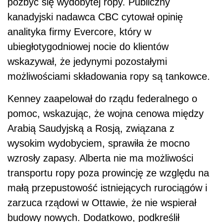
pozbyć się wydobytej
ropy
. Publiczny
kanadyjski nadawca CBC cytował opinię
analityka firmy Evercore, który w
ubiegłotygodniowej nocie do klientów
wskazywał, że jedynymi pozostałymi
możliwościami składowania
ropy
są tankowce.
Kenney zaapelował do rządu federalnego o
pomoc, wskazując, że wojna cenowa między
Arabią Saudyjską a Rosją, związana z
wysokim wydobyciem, sprawiła że mocno
wzrosły zapasy. Alberta nie ma możliwości
transportu
ropy
poza prowincję ze względu na
małą przepustowość istniejących rurociągów i
zarzuca rządowi w Ottawie, że nie wspierał
budowy nowych. Dodatkowo, podkreślił