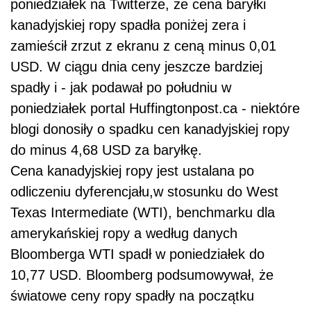
poniedziałek na Twitterze, że cena baryłki
kanadyjskiej
ropy
spadła poniżej zera i
zamieścił zrzut z ekranu z ceną minus 0,01
USD. W ciągu dnia
ceny
jeszcze bardziej
spadły i - jak podawał po południu w
poniedziałek portal Huffingtonpost.ca - niektóre
blogi donosiły o spadku cen kanadyjskiej
ropy
do minus 4,68 USD za baryłkę.
Cena kanadyjskiej
ropy
jest ustalana po
odliczeniu dyferencjału,w stosunku do West
Texas Intermediate (WTI), benchmarku dla
amerykańskiej
ropy
a według danych
Bloomberga WTI spadł w poniedziałek do
10,77 USD. Bloomberg podsumowywał, że
światowe
ceny
ropy
spadły na początku