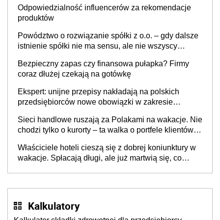
Odpowiedzialność influencerów za rekomendacje
produktów
Powództwo o rozwiązanie spółki z o.o. – gdy dalsze
istnienie spółki nie ma sensu, ale nie wszyscy
wspólnicy są tego zdania
Bezpieczny zapas czy finansowa pułapka? Firmy
coraz dłużej czekają na gotówkę
Ekspert: unijne przepisy nakładają na polskich
przedsiębiorców nowe obowiązki w zakresie
opakowań
Sieci handlowe ruszają za Polakami na wakacje. Nie
chodzi tylko o kurorty – ta walka o portfele klientów
dzieje się także tam, gdzie wielu spędzi urlop po
Właściciele hoteli cieszą się z dobrej koniunktury w
cichu
wakacje. Spłacają długi, ale już martwią się, co
będzie jesienią
Kalkulatory