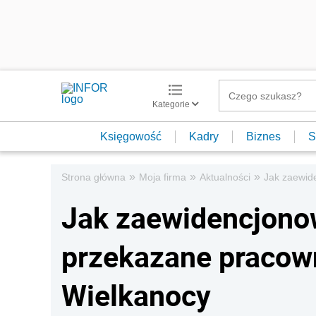
Kategorie
Księgowość
Kadry
Biznes
S
»
»
»
Strona główna
Moja firma
Aktualności
Jak zaewid
Jak zaewidencjonow
przekazane pracow
Wielkanocy