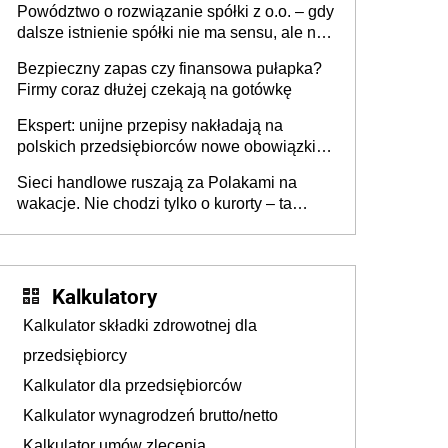
Powództwo o rozwiązanie spółki z o.o. – gdy
dalsze istnienie spółki nie ma sensu, ale nie
wszyscy wspólnicy są tego zdania
Bezpieczny zapas czy finansowa pułapka?
Firmy coraz dłużej czekają na gotówkę
Ekspert: unijne przepisy nakładają na
polskich przedsiębiorców nowe obowiązki w
zakresie opakowań
Sieci handlowe ruszają za Polakami na
wakacje. Nie chodzi tylko o kurorty – ta
walka o portfele klientów dzieje się także
tam, gdzie wielu spędzi urlop po cichu
Kalkulatory
Kalkulator składki zdrowotnej dla
przedsiębiorcy
Kalkulator dla przedsiębiorców
Kalkulator wynagrodzeń brutto/netto
Kalkulator umów zlecenia