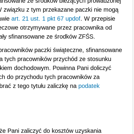
inansowane ze środków bieżących prowadzonej
 W związku z tym przekazane paczki nie mogą
tawie
art. 21 ust. 1 pkt 67 updof
. W przepisie
eczowe otrzymywane przez pracownika od
tały sfinansowane ze środków ZFŚS.
pracowników paczki świąteczne, sfinansowane
la tych pracowników przychód ze stosunku
tkiem dochodowym. Powinna Pani doliczyć
ych do przychodu tych pracowników za
brać z tego tytułu zaliczkę na
podatek
e Pani zaliczyć do kosztów uzyskania