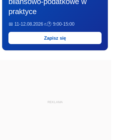
bilansowo-podatkowe w
praktyce
📅 11-12.08.2026 r.
🕐 9:00-15:00
Zapisz się
REKLAMA