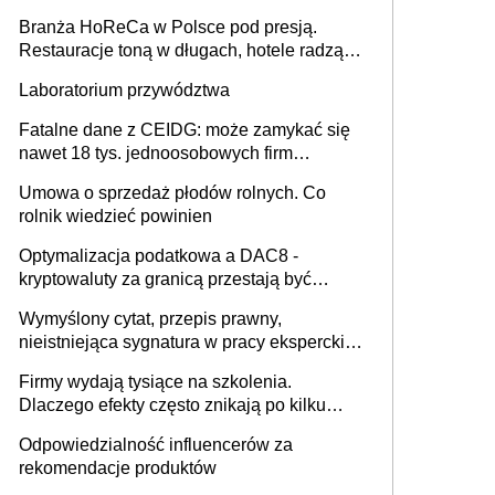
Branża HoReCa w Polsce pod presją.
Restauracje toną w długach, hotele radzą
sobie lepiej [GOŚĆ INFOR.PL]
Laboratorium przywództwa
Fatalne dane z CEIDG: może zamykać się
nawet 18 tys. jednoosobowych firm
miesięcznie
Umowa o sprzedaż płodów rolnych. Co
rolnik wiedzieć powinien
Optymalizacja podatkowa a DAC8 -
kryptowaluty za granicą przestają być
niewidoczne. I co dalej?
Wymyślony cytat, przepis prawny,
nieistniejąca sygnatura w pracy eksperckiej -
sam zakup ChatGPT to nie wdrożenie AI w
Firmy wydają tysiące na szkolenia.
firmie
Dlaczego efekty często znikają po kilku
tygodniach?
Odpowiedzialność influencerów za
rekomendacje produktów