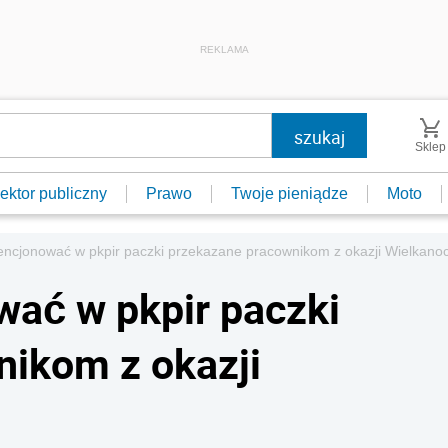
REKLAMA
Sklep
ektor publiczny
Prawo
Twoje pieniądze
Moto
encjonować w pkpir paczki przekazane pracownikom z okazji Wielkano
ać w pkpir paczki
nikom z okazji