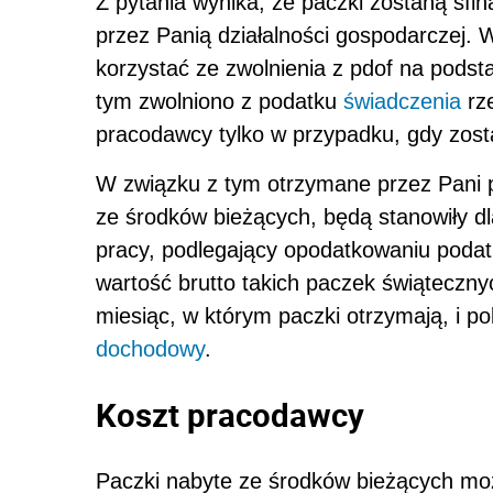
Z pytania wynika, że paczki zostaną sf
przez Panią działalności gospodarczej.
korzystać ze zwolnienia z pdof na pods
tym zwolniono z podatku
świadczenia
rz
pracodawcy tylko w przypadku, gdy zos
W związku z tym otrzymane przez Pani 
ze środków bieżących, będą stanowiły d
pracy, podlegający opodatkowaniu poda
wartość brutto takich paczek świąteczn
miesiąc, w którym paczki otrzymają, i po
dochodowy
.
Koszt pracodawcy
Paczki nabyte ze środków bieżących moż