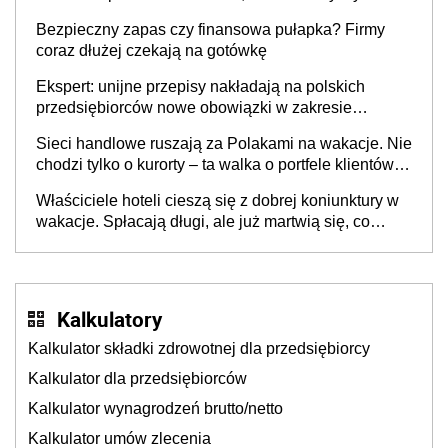
wspólnicy są tego zdania
Bezpieczny zapas czy finansowa pułapka? Firmy
coraz dłużej czekają na gotówkę
Ekspert: unijne przepisy nakładają na polskich
przedsiębiorców nowe obowiązki w zakresie
opakowań
Sieci handlowe ruszają za Polakami na wakacje. Nie
chodzi tylko o kurorty – ta walka o portfele klientów
dzieje się także tam, gdzie wielu spędzi urlop po
Właściciele hoteli cieszą się z dobrej koniunktury w
cichu
wakacje. Spłacają długi, ale już martwią się, co
będzie jesienią
Kalkulatory
Kalkulator składki zdrowotnej dla przedsiębiorcy
Kalkulator dla przedsiębiorców
Kalkulator wynagrodzeń brutto/netto
Kalkulator umów zlecenia