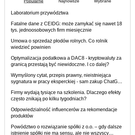
Popularne
Najnowsze
Wybrane
Laboratorium przywództwa
Fatalne dane z CEIDG: może zamykać się nawet 18
tys. jednoosobowych firm miesięcznie
Umowa o sprzedaż płodów rolnych. Co rolnik
wiedzieć powinien
Optymalizacja podatkowa a DAC8 - kryptowaluty za
granicą przestają być niewidoczne. I co dalej?
Wymyślony cytat, przepis prawny, nieistniejąca
sygnatura w pracy eksperckiej - sam zakup ChatGPT
to nie wdrożenie AI w firmie
Firmy wydają tysiące na szkolenia. Dlaczego efekty
często znikają po kilku tygodniach?
Odpowiedzialność influencerów za rekomendacje
produktów
Powództwo o rozwiązanie spółki z o.o. – gdy dalsze
istnienie spółki nie ma sensu, ale nie wszyscy