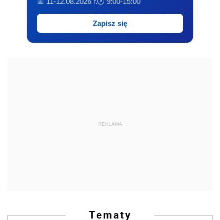
📅 11-12.08.2026 r.
🕐 9:00-15:00
Zapisz się
REKLAMA
Tematy