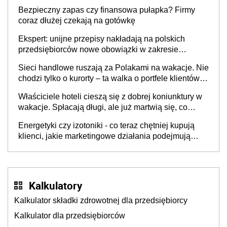
wspólnicy są tego zdania
Bezpieczny zapas czy finansowa pułapka? Firmy
coraz dłużej czekają na gotówkę
Ekspert: unijne przepisy nakładają na polskich
przedsiębiorców nowe obowiązki w zakresie
opakowań
Sieci handlowe ruszają za Polakami na wakacje. Nie
chodzi tylko o kurorty – ta walka o portfele klientów
dzieje się także tam, gdzie wielu spędzi urlop po
Właściciele hoteli cieszą się z dobrej koniunktury w
cichu
wakacje. Spłacają długi, ale już martwią się, co
będzie jesienią
Energetyki czy izotoniki - co teraz chętniej kupują
klienci, jakie marketingowe działania podejmują
sklepy
Kalkulatory
Kalkulator składki zdrowotnej dla przedsiębiorcy
Kalkulator dla przedsiębiorców