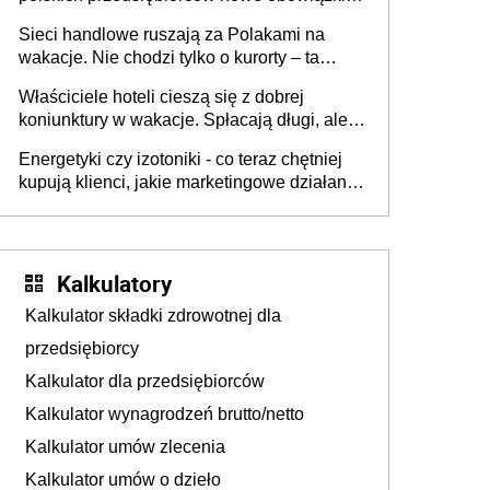
zakresie opakowań
Sieci handlowe ruszają za Polakami na
wakacje. Nie chodzi tylko o kurorty – ta
walka o portfele klientów dzieje się także
Właściciele hoteli cieszą się z dobrej
tam, gdzie wielu spędzi urlop po cichu
koniunktury w wakacje. Spłacają długi, ale
już martwią się, co będzie jesienią
Energetyki czy izotoniki - co teraz chętniej
kupują klienci, jakie marketingowe działania
podejmują sklepy
Kalkulatory
Kalkulator składki zdrowotnej dla
przedsiębiorcy
Kalkulator dla przedsiębiorców
Kalkulator wynagrodzeń brutto/netto
Kalkulator umów zlecenia
Kalkulator umów o dzieło