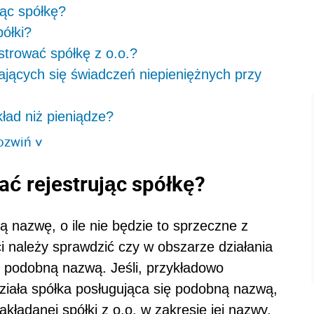
ąc spółkę?
półki?
strować spółkę z o.o.?
jących się świadczeń niepieniężnych przy
ład niż pieniądze?
ozwiń
>
ć rejestrując spółkę
?
 nazwę, o ile nie będzie to sprzeczne z
i należy sprawdzić czy w obszarze działania
ię podobną nazwą. Jeśli, przykładowo
ziała spółka posługująca się podobną nazwą,
adanej spółki z o.o. w zakresie jej nazwy.