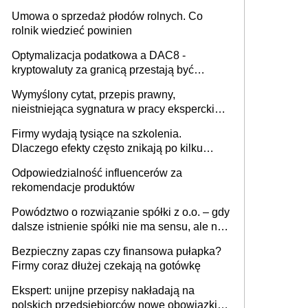
miesięcznie
Umowa o sprzedaż płodów rolnych. Co
rolnik wiedzieć powinien
Optymalizacja podatkowa a DAC8 -
kryptowaluty za granicą przestają być
niewidoczne. I co dalej?
Wymyślony cytat, przepis prawny,
nieistniejąca sygnatura w pracy eksperckiej -
sam zakup ChatGPT to nie wdrożenie AI w
Firmy wydają tysiące na szkolenia.
firmie
Dlaczego efekty często znikają po kilku
tygodniach?
Odpowiedzialność influencerów za
rekomendacje produktów
Powództwo o rozwiązanie spółki z o.o. – gdy
dalsze istnienie spółki nie ma sensu, ale nie
wszyscy wspólnicy są tego zdania
Bezpieczny zapas czy finansowa pułapka?
Firmy coraz dłużej czekają na gotówkę
Ekspert: unijne przepisy nakładają na
polskich przedsiębiorców nowe obowiązki w