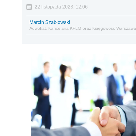
22 listopada 2023, 12:06
Marcin Szabłowski
Adwokat, Kancelaria KPLM oraz Księgowość Warszaw