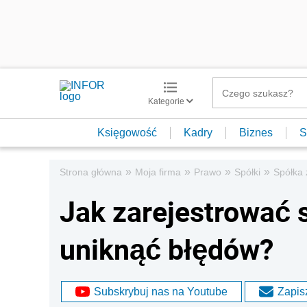
Kategorie
Księgowość
Kadry
Biznes
S
»
»
»
»
Strona główna
Moja firma
Prawo
Spółki
Spółka 
Jak zarejestrować s
uniknąć błędów?
Subskrybuj nas na Youtube
Zapisz