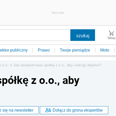
REKLAMA
Sklep
ektor publiczny
Prawo
Twoje pieniądze
Moto
»
z o.o.
Jak zarejestrować spółkę z o.o., aby uniknąć błędów?
półkę z o.o., aby
 się na newsletter
Dołącz do grona ekspertów