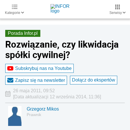
Kategorie
Serwisy
Porada Infor.pl
Rozwiązanie, czy likwidacja
spółki cywilnej?
Subskrybuj nas na Youtube
Dołącz do ekspertów
Zapisz się na newsletter
26 maja 2011, 09:52
[Data aktualizacji 12 września 2014, 11:36]
Grzegorz Mikos
Prawnik