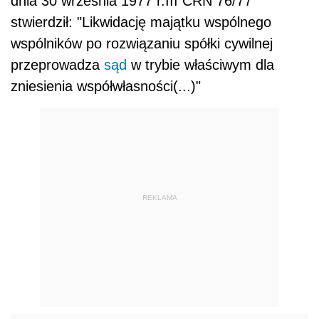
dnia 30 września 1977 r.III CRN 76/77
stwierdził: "Likwidację majątku wspólnego
wspólników po rozwiązaniu spółki cywilnej
przeprowadza
sąd
w trybie właściwym dla
zniesienia współwłasności(...)"
REKLAMA