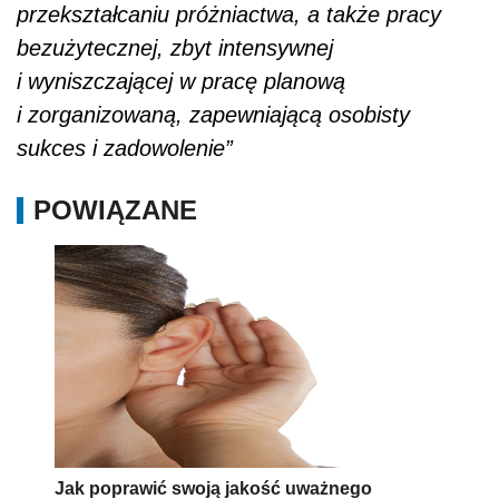
przekształcaniu pró
ż
niactwa, a tak
ż
e pracy
bezużytecznej, zbyt intensywnej
i wyniszczaj
ą
cej w pracę
planową
i zorganizowan
ą
, zapewniaj
ącą
osobisty
sukces i zadowolenie”
POWIĄZANE
Jak poprawić swoją jakość uważnego