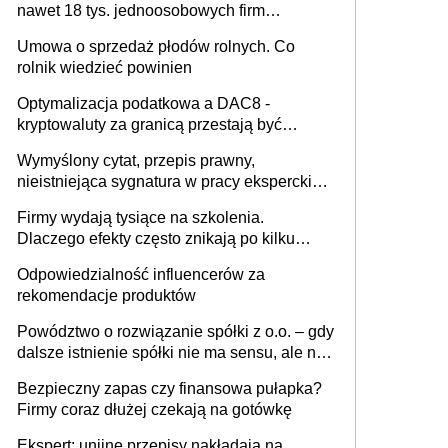
nawet 18 tys. jednoosobowych firm
miesięcznie
Umowa o sprzedaż płodów rolnych. Co
rolnik wiedzieć powinien
Optymalizacja podatkowa a DAC8 -
kryptowaluty za granicą przestają być
niewidoczne. I co dalej?
Wymyślony cytat, przepis prawny,
nieistniejąca sygnatura w pracy eksperckiej -
sam zakup ChatGPT to nie wdrożenie AI w
Firmy wydają tysiące na szkolenia.
firmie
Dlaczego efekty często znikają po kilku
tygodniach?
Odpowiedzialność influencerów za
rekomendacje produktów
Powództwo o rozwiązanie spółki z o.o. – gdy
dalsze istnienie spółki nie ma sensu, ale nie
wszyscy wspólnicy są tego zdania
Bezpieczny zapas czy finansowa pułapka?
Firmy coraz dłużej czekają na gotówkę
Ekspert: unijne przepisy nakładają na