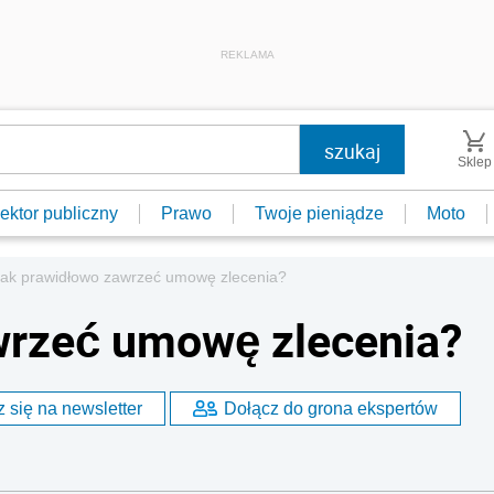
REKLAMA
Sklep
ektor publiczny
Prawo
Twoje pieniądze
Moto
Jak prawidłowo zawrzeć umowę zlecenia?
wrzeć umowę zlecenia?
 się na newsletter
Dołącz do grona ekspertów