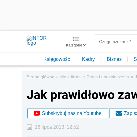
Kategorie
Księgowość
Kadry
Biznes
S
»
»
»
Strona główna
Moja firma
Praca i ubezpieczenia
Jak prawidłowo za
Subskrybuj nas na Youtube
Zapisz
16 lipca 2013, 12:52