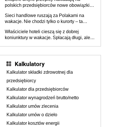
polskich przedsiębiorców nowe obowiązki w
zakresie opakowań
Sieci handlowe ruszają za Polakami na
wakacje. Nie chodzi tylko o kurorty – ta
walka o portfele klientów dzieje się także
Właściciele hoteli cieszą się z dobrej
tam, gdzie wielu spędzi urlop po cichu
koniunktury w wakacje. Spłacają długi, ale
już martwią się, co będzie jesienią
Kalkulatory
Kalkulator składki zdrowotnej dla
przedsiębiorcy
Kalkulator dla przedsiębiorców
Kalkulator wynagrodzeń brutto/netto
Kalkulator umów zlecenia
Kalkulator umów o dzieło
Kalkulator kosztów energii