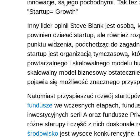
innowacje, są jego pochodnymi. Tak też 
"Startup= Growth"
Inny lider opinii Steve Blank jest osobą, 
powinien działać startup, ale również ro
punktu widzenia, podchodząc do zagadni
startup jest organizacją tymczasową, k
powtarzalnego i skalowalnego modelu bi
skalowalny model biznesowy ostatecznie
pojawia się możliwość znacznego przysp
Natomiast przyspieszać rozwój startupów
fundusze
we wczesnych etapach, fundusz
inwestycyjnych serii A oraz fundusze Pri
różne starupy i część z nich doskonale ra
środowisko
jest wysoce konkurencyjne, t