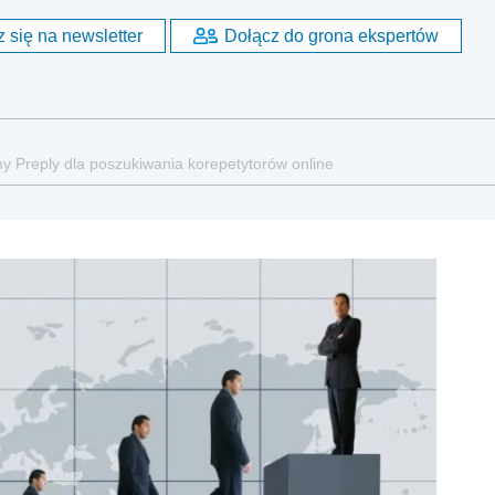
 się na newsletter
Dołącz do grona ekspertów
rmy Preply dla poszukiwania korepetytorów online