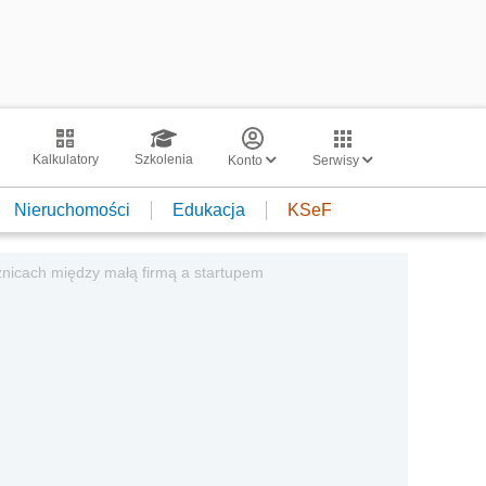
Kalkulatory
Szkolenia
Konto
Serwisy
Nieruchomości
Edukacja
KSeF
żnicach między małą firmą a startupem