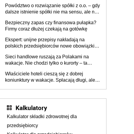
Powództwo o rozwiązanie spółki z o.o. – gdy
dalsze istnienie spółki nie ma sensu, ale nie
wszyscy wspólnicy są tego zdania
Bezpieczny zapas czy finansowa pułapka?
Firmy coraz dłużej czekają na gotówkę
Ekspert: unijne przepisy nakładają na
polskich przedsiębiorców nowe obowiązki w
zakresie opakowań
Sieci handlowe ruszają za Polakami na
wakacje. Nie chodzi tylko o kurorty – ta
walka o portfele klientów dzieje się także
Właściciele hoteli cieszą się z dobrej
tam, gdzie wielu spędzi urlop po cichu
koniunktury w wakacje. Spłacają długi, ale
już martwią się, co będzie jesienią
Kalkulatory
Kalkulator składki zdrowotnej dla
przedsiębiorcy