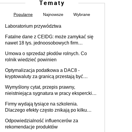
Tematy
Popularne
Najnowsze
Wybrane
Laboratorium przywództwa
Fatalne dane z CEIDG: może zamykać się
nawet 18 tys. jednoosobowych firm
miesięcznie
Umowa o sprzedaż płodów rolnych. Co
rolnik wiedzieć powinien
Optymalizacja podatkowa a DAC8 -
kryptowaluty za granicą przestają być
niewidoczne. I co dalej?
Wymyślony cytat, przepis prawny,
nieistniejąca sygnatura w pracy eksperckiej -
sam zakup ChatGPT to nie wdrożenie AI w
Firmy wydają tysiące na szkolenia.
firmie
Dlaczego efekty często znikają po kilku
tygodniach?
Odpowiedzialność influencerów za
rekomendacje produktów