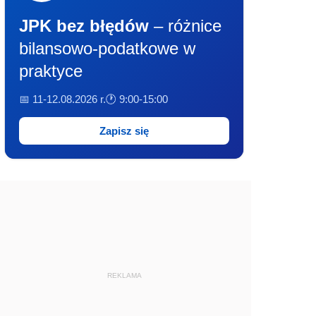
JPK bez błędów
– różnice
bilansowo-podatkowe w
praktyce
📅 11-12.08.2026 r.
🕐 9:00-15:00
Zapisz się
REKLAMA