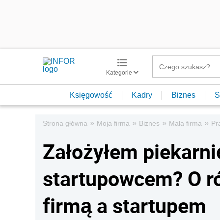
Kategorie
Księgowość
Kadry
Biznes
S
»
»
»
»
Strona główna
Moja firma
Biznes
Mała firma
Pr
Założyłem piekarni
startupowcem? O r
firmą a startupem