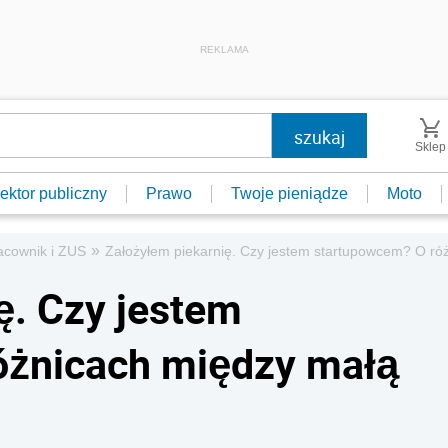
REKLAMA
Sklep
ektor publiczny
Prawo
Twoje pieniądze
Moto
»
acownik i ZUS
Założyłem piekarnię. Czy jestem startupowcem? O ró
ę. Czy jestem
óżnicach między małą