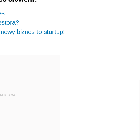
es
estora?
 nowy biznes to startup!
REKLAMA