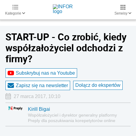
Kategorie
Serwisy
START-UP - Co zrobić, kiedy
współzałożyciel odchodzi z
firmy?
Subskrybuj nas na Youtube
Dołącz do ekspertów
Zapisz się na newsletter
27 marca 2017, 10:10
Kirill Bigai
Współzałożyciel i dyrektor generalny platformy
Preply dla poszukiwania korepetytorów online