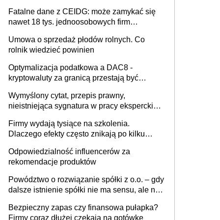
Fatalne dane z CEIDG: może zamykać się
nawet 18 tys. jednoosobowych firm
miesięcznie
Umowa o sprzedaż płodów rolnych. Co
rolnik wiedzieć powinien
Optymalizacja podatkowa a DAC8 -
kryptowaluty za granicą przestają być
niewidoczne. I co dalej?
Wymyślony cytat, przepis prawny,
nieistniejąca sygnatura w pracy eksperckiej -
sam zakup ChatGPT to nie wdrożenie AI w
Firmy wydają tysiące na szkolenia.
firmie
Dlaczego efekty często znikają po kilku
tygodniach?
Odpowiedzialność influencerów za
rekomendacje produktów
Powództwo o rozwiązanie spółki z o.o. – gdy
dalsze istnienie spółki nie ma sensu, ale nie
wszyscy wspólnicy są tego zdania
Bezpieczny zapas czy finansowa pułapka?
Firmy coraz dłużej czekają na gotówkę