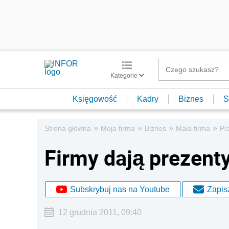
Kategorie
Księgowość
Kadry
Biznes
S
»
»
»
»
Strona główna
Moja firma
Biznes
Mała firma
Pr
Firmy dają prezent
Subskrybuj nas na Youtube
Zapisz
12 grudnia 2011, 09:40