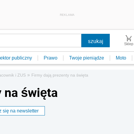
REKLAMA
Sklep
ektor publiczny
Prawo
Twoje pieniądze
Moto
»
acownik i ZUS
Firmy dają prezenty na święta
y na święta
 się na newsletter