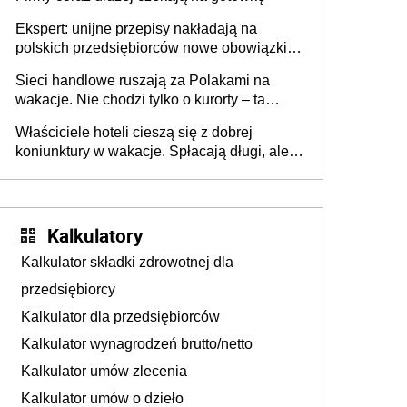
Ekspert: unijne przepisy nakładają na
polskich przedsiębiorców nowe obowiązki w
zakresie opakowań
Sieci handlowe ruszają za Polakami na
wakacje. Nie chodzi tylko o kurorty – ta
walka o portfele klientów dzieje się także
Właściciele hoteli cieszą się z dobrej
tam, gdzie wielu spędzi urlop po cichu
koniunktury w wakacje. Spłacają długi, ale
już martwią się, co będzie jesienią
Kalkulatory
Kalkulator składki zdrowotnej dla
przedsiębiorcy
Kalkulator dla przedsiębiorców
Kalkulator wynagrodzeń brutto/netto
Kalkulator umów zlecenia
Kalkulator umów o dzieło