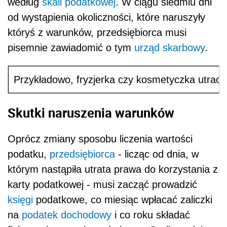
według
skali podatkowej
. W ciągu siedmiu dni
od wystąpienia okoliczności, które naruszyły
któryś z warunków, przedsiębiorca musi
pisemnie zawiadomić o tym
urząd skarbowy
.
Przykładowo, fryzjerka czy kosmetyczka utraci
Skutki naruszenia warunków
Oprócz zmiany sposobu liczenia wartości
podatku,
przedsiębiorca
- licząc od dnia, w
którym nastąpiła utrata prawa do korzystania z
karty podatkowej - musi zacząć prowadzić
księgi
podatkowe, co miesiąc wpłacać zaliczki
na
podatek dochodowy
i co roku składać