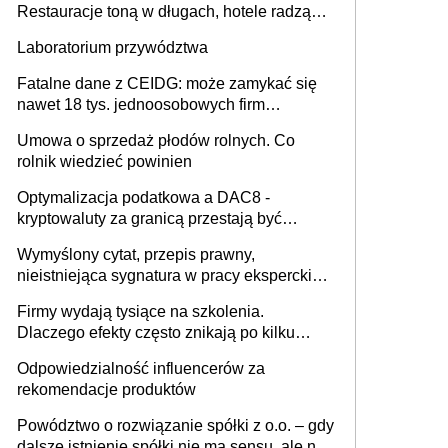
Restauracje toną w długach, hotele radzą
sobie lepiej [GOŚĆ INFOR.PL]
Laboratorium przywództwa
Fatalne dane z CEIDG: może zamykać się
nawet 18 tys. jednoosobowych firm
miesięcznie
Umowa o sprzedaż płodów rolnych. Co
rolnik wiedzieć powinien
Optymalizacja podatkowa a DAC8 -
kryptowaluty za granicą przestają być
niewidoczne. I co dalej?
Wymyślony cytat, przepis prawny,
nieistniejąca sygnatura w pracy eksperckiej -
sam zakup ChatGPT to nie wdrożenie AI w
Firmy wydają tysiące na szkolenia.
firmie
Dlaczego efekty często znikają po kilku
tygodniach?
Odpowiedzialność influencerów za
rekomendacje produktów
Powództwo o rozwiązanie spółki z o.o. – gdy
dalsze istnienie spółki nie ma sensu, ale nie