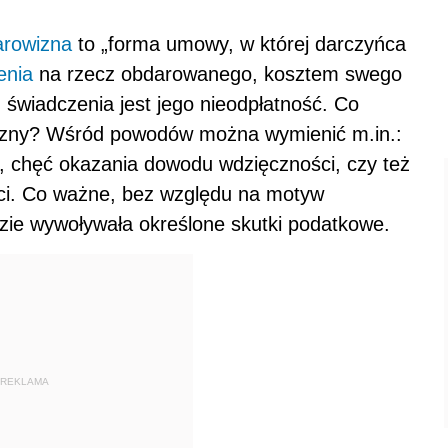
arowizna
to „forma umowy, w której darczyńca
enia
na rzecz obdarowanego, kosztem swego
 świadczenia jest jego nieodpłatność. Co
izny? Wśród powodów można wymienić m.in.:
j, chęć okazania dowodu wdzięczności, czy też
ci. Co ważne, bez względu na motyw
zie wywoływała określone skutki podatkowe.
REKLAMA