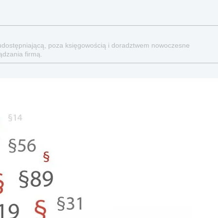
ne udostępniającą, poza księgowością i doradztwem nowoczesne
ądzania firmą.