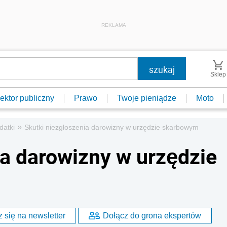
REKLAMA
Sklep
ektor publiczny
Prawo
Twoje pieniądze
Moto
»
datki
Skutki niezgłoszenia darowizny w urzędzie skarbowym
ia darowizny w urzędzie
 się na newsletter
Dołącz do grona ekspertów