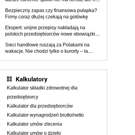
wszyscy wspólnicy są tego zdania
Bezpieczny zapas czy finansowa pułapka?
Firmy coraz dłużej czekają na gotówkę
Ekspert: unijne przepisy nakładają na
polskich przedsiębiorców nowe obowiązki w
zakresie opakowań
Sieci handlowe ruszają za Polakami na
wakacje. Nie chodzi tylko o kurorty – ta
walka o portfele klientów dzieje się także
tam, gdzie wielu spędzi urlop po cichu
Kalkulatory
Kalkulator składki zdrowotnej dla
przedsiębiorcy
Kalkulator dla przedsiębiorców
Kalkulator wynagrodzeń brutto/netto
Kalkulator umów zlecenia
Kalkulator umów o dzieło