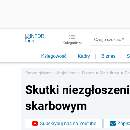
Kategorie
Księgowość
Kadry
Biznes
S
»
»
»
»
Strona główna
Moja firma
Biznes
Mała firma
Po
Skutki niezgłoszen
skarbowym
Subskrybuj nas na Youtube
Zapisz