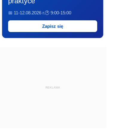
praktyce
📅 11-12.08.2026 r.
🕐 9:00-15:00
Zapisz się
REKLAMA