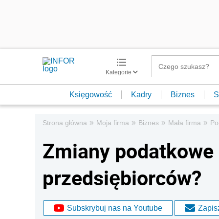
Kategorie
Księgowość
Kadry
Biznes
S
»
»
»
»
Strona główna
Moja firma
Biznes
Mała firma
Po
Zmiany podatkowe 
przedsiębiorców?
Subskrybuj nas na Youtube
Zapisz