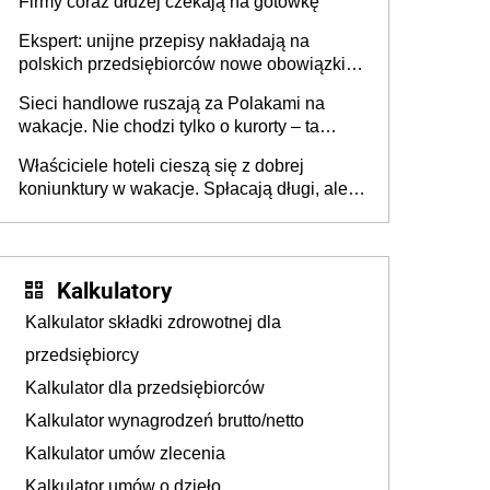
Firmy coraz dłużej czekają na gotówkę
Ekspert: unijne przepisy nakładają na
polskich przedsiębiorców nowe obowiązki w
zakresie opakowań
Sieci handlowe ruszają za Polakami na
wakacje. Nie chodzi tylko o kurorty – ta
walka o portfele klientów dzieje się także
Właściciele hoteli cieszą się z dobrej
tam, gdzie wielu spędzi urlop po cichu
koniunktury w wakacje. Spłacają długi, ale
już martwią się, co będzie jesienią
Kalkulatory
Kalkulator składki zdrowotnej dla
przedsiębiorcy
Kalkulator dla przedsiębiorców
Kalkulator wynagrodzeń brutto/netto
Kalkulator umów zlecenia
Kalkulator umów o dzieło