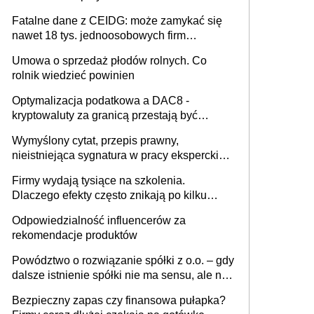
Fatalne dane z CEIDG: może zamykać się
nawet 18 tys. jednoosobowych firm
miesięcznie
Umowa o sprzedaż płodów rolnych. Co
rolnik wiedzieć powinien
Optymalizacja podatkowa a DAC8 -
kryptowaluty za granicą przestają być
niewidoczne. I co dalej?
Wymyślony cytat, przepis prawny,
nieistniejąca sygnatura w pracy eksperckiej -
sam zakup ChatGPT to nie wdrożenie AI w
Firmy wydają tysiące na szkolenia.
firmie
Dlaczego efekty często znikają po kilku
tygodniach?
Odpowiedzialność influencerów za
rekomendacje produktów
Powództwo o rozwiązanie spółki z o.o. – gdy
dalsze istnienie spółki nie ma sensu, ale nie
wszyscy wspólnicy są tego zdania
Bezpieczny zapas czy finansowa pułapka?