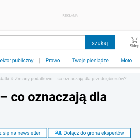
REKLAMA
Sklep
ektor publiczny
Prawo
Twoje pieniądze
Moto
»
datki
Zmiany podatkowe – co oznaczają dla przedsiębiorców?
– co oznaczają dla
 się na newsletter
Dołącz do grona ekspertów