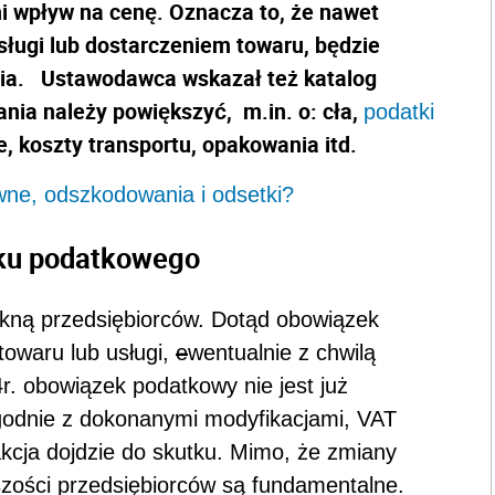
ni wpływ na cenę. Oznacza to, że nawet
sługi lub dostarczeniem towaru, będzie
ia. Ustawodawca wskazał też katalog
nia należy powiększyć, m.in. o: cła,
podatki
e, koszty transportu, opakowania itd.
ne, odszkodowania i odsetki?
ku podatkowego
otkną przedsiębiorców. Dotąd obowiązek
owaru lub usługi,
e
wentualnie z chwilą
r. obowiązek podatkowy nie jest już
godnie z dokonanymi modyfikacjami, VAT
akcja dojdzie do skutku. Mimo, że zmiany
kszości przedsiębiorców są fundamentalne.