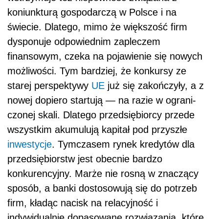
koniunkturą gospodarczą w Polsce i na
świecie. Dlatego, mimo że większość firm
dysponuje odpowiednim zaple­czem
finansowym, czeka na poja­wienie się nowych
możliwości. Tym bardziej, że konkursy ze
starej perspektywy
UE
już się zakończyły, a z
nowej dopiero startują — na razie w ograni­
czonej skali. Dlatego przedsiębiorcy przede
wszystkim akumulują kapitał pod przy­szłe
inwestycje
. Tymczasem rynek kredytów dla
przedsiębiorstw jest obecnie bardzo
konkurencyjny. Marże nie rosną w znaczący
sposób, a banki dostosowują się do potrzeb
firm, kładąc nacisk na relacyjność i
indywidualnie dopasowane rozwiązania, które