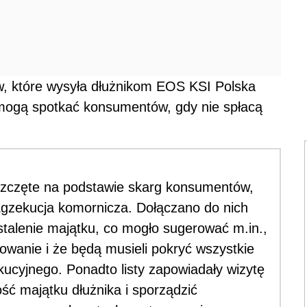
ów, które wysyła dłużnikom EOS KSI Polska
 mogą spotkać konsumentów, gdy nie spłacą
szczęte na podstawie skarg konsumentów,
 Egzekucja komornicza. Dołączano do nich
talenie majątku, co mogło sugerować m.in.,
wanie i że będą musieli pokryć wszystkie
ucyjnego. Ponadto listy zapowiadały wizytę
tość majątku dłużnika i sporządzić