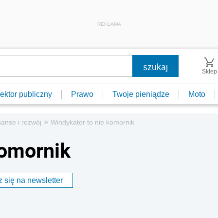
REKLAMA
Sklep
ektor publiczny
Prawo
Twoje pieniądze
Moto
»
nanse i rozwój
Windykator to nie komornik
komornik
 się na newsletter