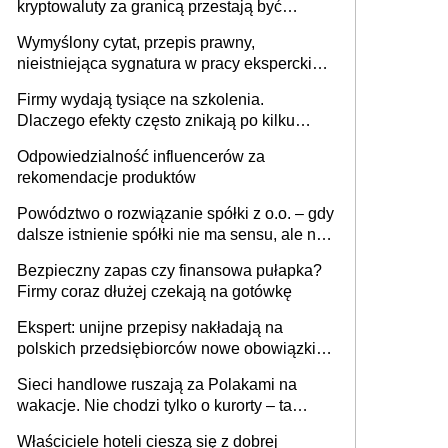
kryptowaluty za granicą przestają być
niewidoczne. I co dalej?
Wymyślony cytat, przepis prawny,
nieistniejąca sygnatura w pracy eksperckiej -
sam zakup ChatGPT to nie wdrożenie AI w
Firmy wydają tysiące na szkolenia.
firmie
Dlaczego efekty często znikają po kilku
tygodniach?
Odpowiedzialność influencerów za
rekomendacje produktów
Powództwo o rozwiązanie spółki z o.o. – gdy
dalsze istnienie spółki nie ma sensu, ale nie
wszyscy wspólnicy są tego zdania
Bezpieczny zapas czy finansowa pułapka?
Firmy coraz dłużej czekają na gotówkę
Ekspert: unijne przepisy nakładają na
polskich przedsiębiorców nowe obowiązki w
zakresie opakowań
Sieci handlowe ruszają za Polakami na
wakacje. Nie chodzi tylko o kurorty – ta
walka o portfele klientów dzieje się także
Właściciele hoteli cieszą się z dobrej
tam, gdzie wielu spędzi urlop po cichu