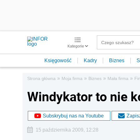
Kategorie
Księgowość
Kadry
Biznes
S
»
»
»
»
Strona główna
Moja firma
Biznes
Mała firma
Fi
Windykator to nie 
Subskrybuj nas na Youtube
Zapisz
15 października 2009, 12:28