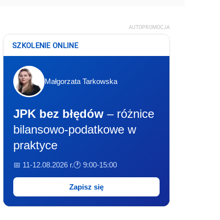
AUTOPROMOCJA
SZKOLENIE ONLINE
Małgorzata Tarkowska
JPK bez błędów
– różnice
bilansowo-podatkowe w
praktyce
📅 11-12.08.2026 r.
🕐 9:00-15:00
Zapisz się