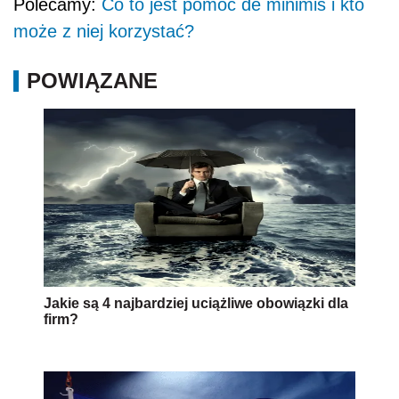
Polecamy:
Co to jest pomoc de minimis i kto
może z niej korzystać?
POWIĄZANE
Jakie są 4 najbardziej uciążliwe obowiązki dla
firm?