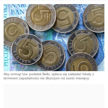
Aby ominąć tzw. podatek Belki, opłaca się zakładać lokaty z
terminem zapadalności nie dłuższym niż sześć miesięcy.