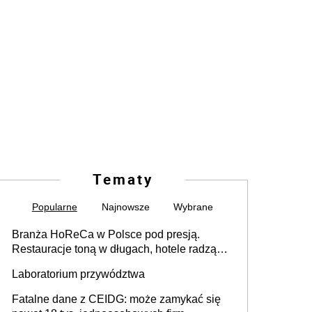
Tematy
Popularne
Najnowsze
Wybrane
Branża HoReCa w Polsce pod presją.
Restauracje toną w długach, hotele radzą
sobie lepiej [GOŚĆ INFOR.PL]
Laboratorium przywództwa
Fatalne dane z CEIDG: może zamykać się