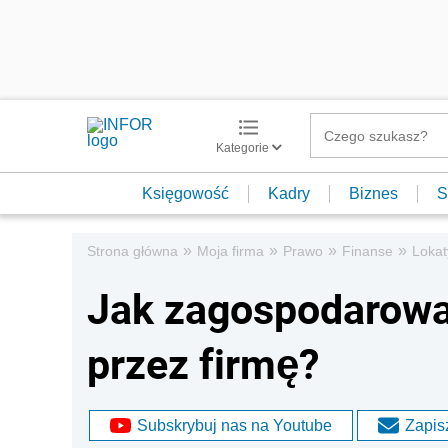
Kategorie
Księgowość
Kadry
Biznes
S
»
»
»
»
Strona główna
Moja firma
Prawo
Finanse
Lokat
Jak zagospodarow
przez firmę?
Subskrybuj nas na Youtube
Zapisz