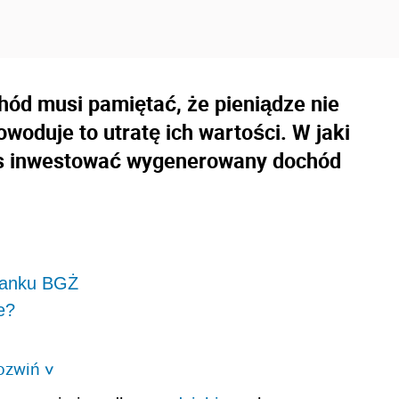
hód musi pamiętać, że pieniądze nie
woduje to utratę ich wartości. W jaki
res inwestować wygenerowany dochód
 Banku BGŻ
e?
ozwiń
>