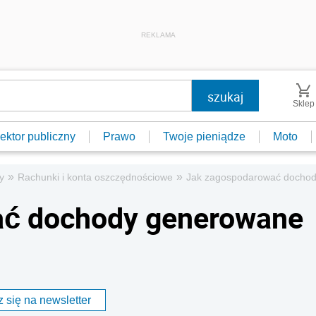
REKLAMA
Sklep
ektor publiczny
Prawo
Twoje pieniądze
Moto
»
»
y
Rachunki i konta oszczędnościowe
Jak zagospodarować dochod
ać dochody generowane
 się na newsletter