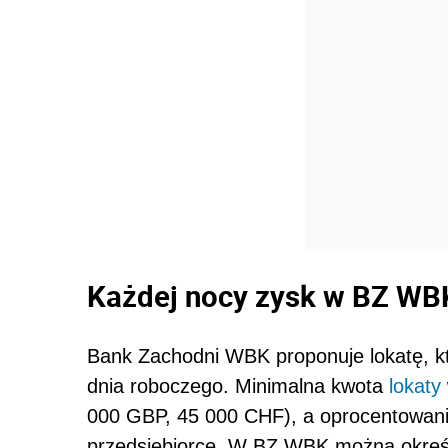
Każdej nocy zysk w BZ WB
Bank Zachodni WBK proponuje lokatę, k
dnia roboczego. Minimalna kwota
lokaty
000 GBP, 45 000 CHF), a oprocentowanie
przedsiębiorcę. W BZ WBK można określi