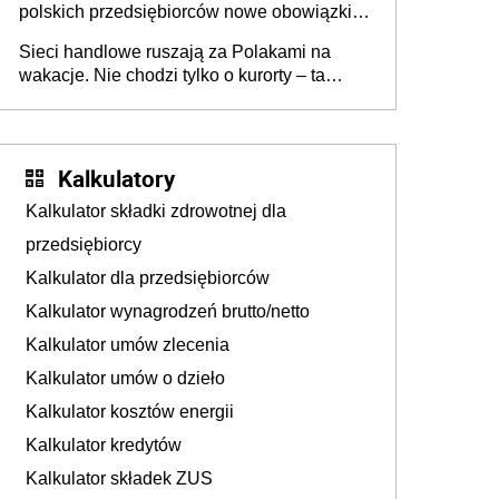
polskich przedsiębiorców nowe obowiązki w
zakresie opakowań
Sieci handlowe ruszają za Polakami na
wakacje. Nie chodzi tylko o kurorty – ta
walka o portfele klientów dzieje się także
tam, gdzie wielu spędzi urlop po cichu
Kalkulatory
Kalkulator składki zdrowotnej dla
przedsiębiorcy
Kalkulator dla przedsiębiorców
Kalkulator wynagrodzeń brutto/netto
Kalkulator umów zlecenia
Kalkulator umów o dzieło
Kalkulator kosztów energii
Kalkulator kredytów
Kalkulator składek ZUS