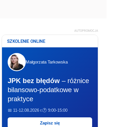
AUTOPROMOCJA
SZKOLENIE ONLINE
Małgorzata Tarkowska
JPK bez błędów
– różnice
bilansowo-podatkowe w
praktyce
📅 11-12.08.2026 r.
🕐 9:00-15:00
Zapisz się