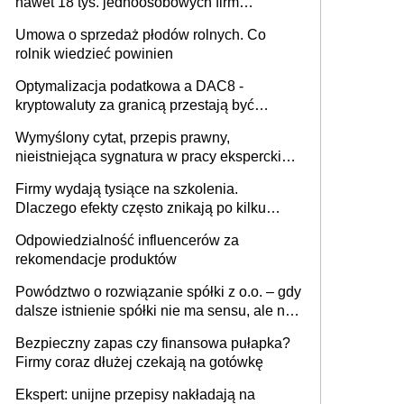
nawet 18 tys. jednoosobowych firm
miesięcznie
Umowa o sprzedaż płodów rolnych. Co
rolnik wiedzieć powinien
Optymalizacja podatkowa a DAC8 -
kryptowaluty za granicą przestają być
niewidoczne. I co dalej?
Wymyślony cytat, przepis prawny,
nieistniejąca sygnatura w pracy eksperckiej -
sam zakup ChatGPT to nie wdrożenie AI w
Firmy wydają tysiące na szkolenia.
firmie
Dlaczego efekty często znikają po kilku
tygodniach?
Odpowiedzialność influencerów za
rekomendacje produktów
Powództwo o rozwiązanie spółki z o.o. – gdy
dalsze istnienie spółki nie ma sensu, ale nie
wszyscy wspólnicy są tego zdania
Bezpieczny zapas czy finansowa pułapka?
Firmy coraz dłużej czekają na gotówkę
Ekspert: unijne przepisy nakładają na