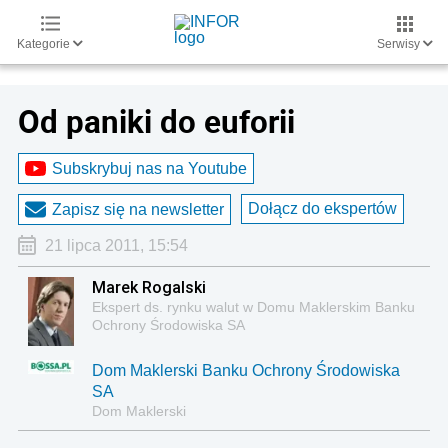
Kategorie
Serwisy
Od paniki do euforii
Subskrybuj nas na Youtube
Dołącz do ekspertów
Zapisz się na newsletter
21 lipca 2011, 15:54
Marek Rogalski
Ekspert ds. rynku walut w Domu Maklerskim Banku
Ochrony Środowiska SA
Dom Maklerski Banku Ochrony Środowiska
SA
Dom Maklerski