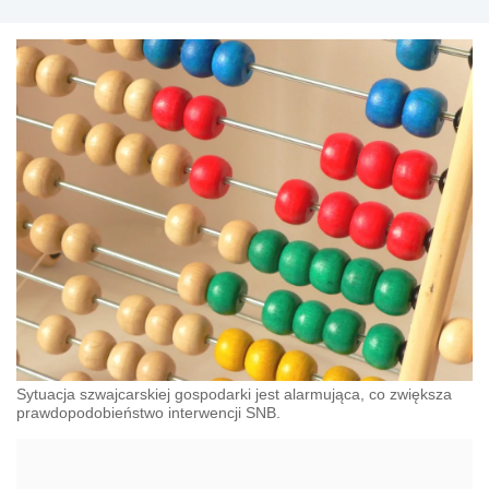
Sytuacja szwajcarskiej gospodarki jest alarmująca, co zwiększa
prawdopodobieństwo interwencji SNB.