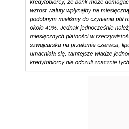
kredytobiorcy, że bank może domagać 
wzrost waluty wpłynąłby na miesięczną
podobnym mieliśmy do czynienia pół r
około 40%. Jednak jednocześnie należy
miesięcznych płatności w rzeczywistośc
szwajcarska na przełomie czerwca, lipc
umacniała się, tamtejsze władze jedno
kredytobiorcy nie odczuli znacznie ty