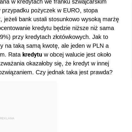
wana w kredytach we franku szwajcarskim
 w przypadku pożyczek w EURO, stopa
jeżeli bank ustali stosunkowo wysoką marżę
rocentowanie kredytu będzie niższe niż sama
9%) przy kredytach złotówkowych. Jak to
y na taką samą kwotę, ale jeden w PLN a
kredytu
im. Rata
w obcej walucie jest około
ważania okazałoby się, że kredyt w innej
 rozwiązaniem. Czy jednak taka jest prawda?
REKLAMA