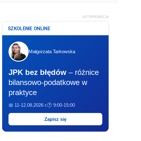
AUTOPROMOCJA
SZKOLENIE ONLINE
Małgorzata Tarkowska
JPK bez błędów
– różnice
bilansowo-podatkowe w
praktyce
📅 11-12.08.2026 r.
🕐 9:00-15:00
Zapisz się