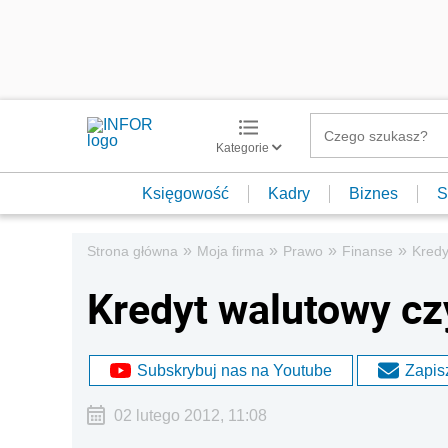
Kategorie
Księgowość
Kadry
Biznes
S
»
»
»
»
Strona główna
Moja firma
Prawo
Finanse
Kredy
Kredyt walutowy c
Subskrybuj nas na Youtube
Zapisz
02 lutego 2012, 11:08