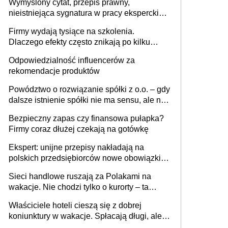
Wymyślony cytat, przepis prawny,
nieistniejąca sygnatura w pracy eksperckiej -
sam zakup ChatGPT to nie wdrożenie AI w
Firmy wydają tysiące na szkolenia.
firmie
Dlaczego efekty często znikają po kilku
tygodniach?
Odpowiedzialność influencerów za
rekomendacje produktów
Powództwo o rozwiązanie spółki z o.o. – gdy
dalsze istnienie spółki nie ma sensu, ale nie
wszyscy wspólnicy są tego zdania
Bezpieczny zapas czy finansowa pułapka?
Firmy coraz dłużej czekają na gotówkę
Ekspert: unijne przepisy nakładają na
polskich przedsiębiorców nowe obowiązki w
zakresie opakowań
Sieci handlowe ruszają za Polakami na
wakacje. Nie chodzi tylko o kurorty – ta
walka o portfele klientów dzieje się także
Właściciele hoteli cieszą się z dobrej
tam, gdzie wielu spędzi urlop po cichu
koniunktury w wakacje. Spłacają długi, ale
już martwią się, co będzie jesienią