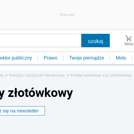
REKLAMA
Sklep
ektor publiczny
Prawo
Twoje pieniądze
Moto
»
»
ty
Kredyty i pożyczki hipoteczne
Kredyt walutowy czy złotówkowy
zy złotówkowy
 się na newsletter