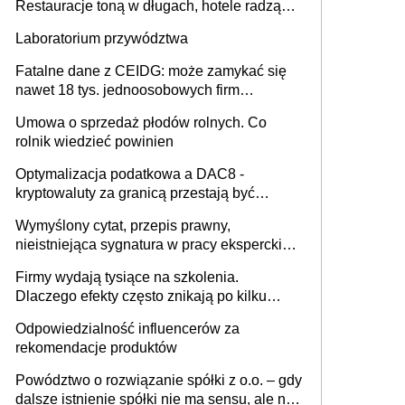
Restauracje toną w długach, hotele radzą
sobie lepiej [GOŚĆ INFOR.PL]
Laboratorium przywództwa
Fatalne dane z CEIDG: może zamykać się
nawet 18 tys. jednoosobowych firm
miesięcznie
Umowa o sprzedaż płodów rolnych. Co
rolnik wiedzieć powinien
Optymalizacja podatkowa a DAC8 -
kryptowaluty za granicą przestają być
niewidoczne. I co dalej?
Wymyślony cytat, przepis prawny,
nieistniejąca sygnatura w pracy eksperckiej -
sam zakup ChatGPT to nie wdrożenie AI w
Firmy wydają tysiące na szkolenia.
firmie
Dlaczego efekty często znikają po kilku
tygodniach?
Odpowiedzialność influencerów za
rekomendacje produktów
Powództwo o rozwiązanie spółki z o.o. – gdy
dalsze istnienie spółki nie ma sensu, ale nie