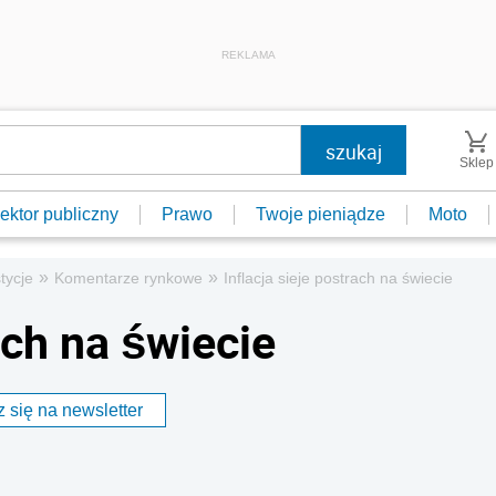
REKLAMA
Sklep
ektor publiczny
Prawo
Twoje pieniądze
Moto
»
»
tycje
Komentarze rynkowe
Inflacja sieje postrach na świecie
ach na świecie
 się na newsletter