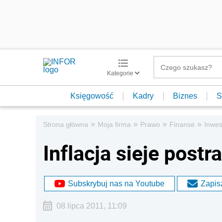
Kategorie
Księgowość
Kadry
Biznes
S
»
»
»
»
Strona główna
Moja firma
Prawo
Finanse
Inwes
Inflacja sieje postr
Subskrybuj nas na Youtube
Zapisz
08 lipca 2011, 11:09