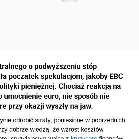
tralnego o podwyższeniu stóp
ła początek spekulacjom, jakoby EBC
lityki pieniężnej. Chociaż reakcją na
o umocnienie euro, nie sposób nie
re przy okazji wyszły na jaw.
nie odrobić straty, poniesione w poprzednich
rzy dobrze wiedzą, że wzrost kosztów
kiem, sprzyjającym walce z
kryzysem
finansów