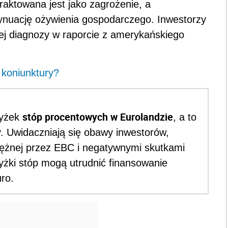
traktowana jest jako zagrożenie, a
tynuację ożywienia gospodarczego. Inwestorzy
iej diagnozy w raporcie z amerykańskiego
 koniunktury?
stóp procentowych w Eurolandzie
wyżek
, a to
y. Uwidaczniają się obawy inwestorów,
niężnej przez EBC i negatywnymi skutkami
żki stóp mogą utrudnić finansowanie
ro.