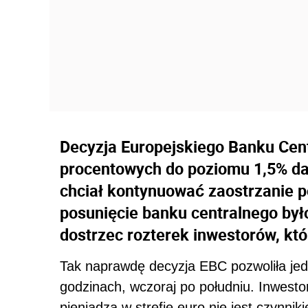
Decyzja Europejskiego Banku Cen
procentowych do poziomu 1,5% da
chciał kontynuować zaostrzanie po
posunięcie banku centralnego był
dostrzec rozterek inwestorów, któ
Tak naprawdę decyzja EBC pozwoliła jedy
godzinach, wczoraj po południu. Inwesto
pieniądza w strefie euro nie jest czynni