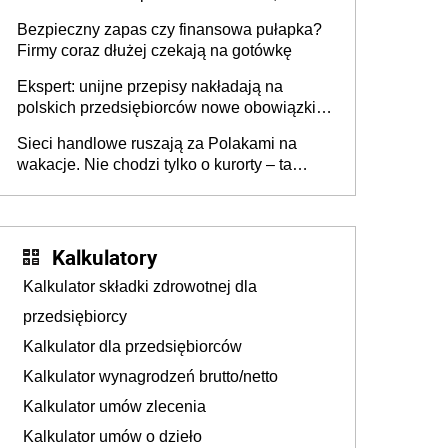
wszyscy wspólnicy są tego zdania
Bezpieczny zapas czy finansowa pułapka?
Firmy coraz dłużej czekają na gotówkę
Ekspert: unijne przepisy nakładają na
polskich przedsiębiorców nowe obowiązki w
zakresie opakowań
Sieci handlowe ruszają za Polakami na
wakacje. Nie chodzi tylko o kurorty – ta
walka o portfele klientów dzieje się także
tam, gdzie wielu spędzi urlop po cichu
Kalkulatory
Kalkulator składki zdrowotnej dla
przedsiębiorcy
Kalkulator dla przedsiębiorców
Kalkulator wynagrodzeń brutto/netto
Kalkulator umów zlecenia
Kalkulator umów o dzieło