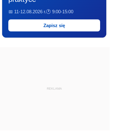
📅 11-12.08.2026 r.
🕐 9:00-15:00
Zapisz się
REKLAMA