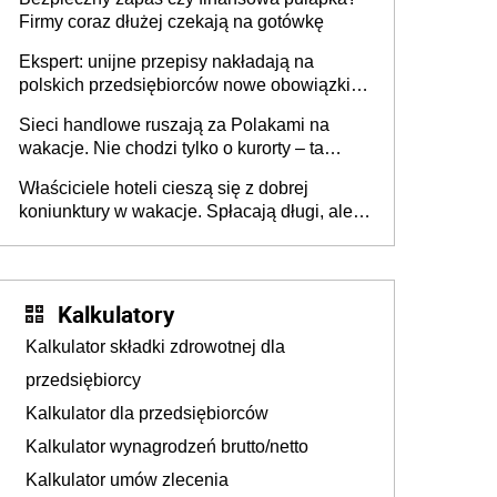
Firmy coraz dłużej czekają na gotówkę
Ekspert: unijne przepisy nakładają na
polskich przedsiębiorców nowe obowiązki w
zakresie opakowań
Sieci handlowe ruszają za Polakami na
wakacje. Nie chodzi tylko o kurorty – ta
walka o portfele klientów dzieje się także
Właściciele hoteli cieszą się z dobrej
tam, gdzie wielu spędzi urlop po cichu
koniunktury w wakacje. Spłacają długi, ale
już martwią się, co będzie jesienią
Kalkulatory
Kalkulator składki zdrowotnej dla
przedsiębiorcy
Kalkulator dla przedsiębiorców
Kalkulator wynagrodzeń brutto/netto
Kalkulator umów zlecenia