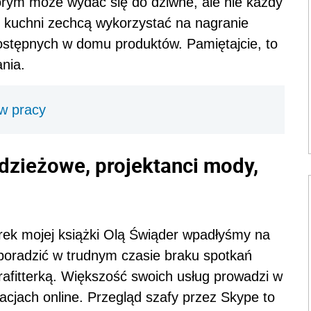
órym może wydać się do dziwne, ale nie każdy
e kuchni zechcą wykorzystać na nagranie
dostępnych w domu produktów. Pamiętajcie, to
nia.
w pracy
zieżowe, projektanci mody,
erek mojej książki Olą Świąder wpadłyśmy na
oradzić w trudnym czasie braku spotkań
 brafitterką. Większość swoich usług prowadzi w
tacjach online. Przegląd szafy przez Skype to