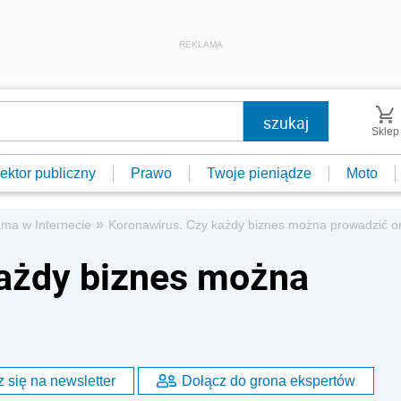
REKLAMA
Sklep
ektor publiczny
Prawo
Twoje pieniądze
Moto
»
ma w Internecie
Koronawirus. Czy każdy biznes można prowadzić o
każdy biznes można
 się na newsletter
Dołącz do grona ekspertów