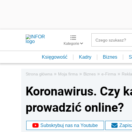
Kategorie
Księgowość
Kadry
Biznes
S
»
»
»
»
Strona główna
Moja firma
Biznes
e-Firma
Rekla
Koronawirus. Czy 
prowadzić online?
Subskrybuj nas na Youtube
Zapisz