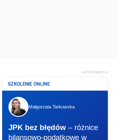
AUTOPROMOCJA
SZKOLENIE ONLINE
Małgorzata Tarkowska
JPK bez błędów
– różnice
bilansowo-podatkowe w