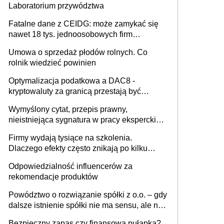
Laboratorium przywództwa
Fatalne dane z CEIDG: może zamykać się
nawet 18 tys. jednoosobowych firm
miesięcznie
Umowa o sprzedaż płodów rolnych. Co
rolnik wiedzieć powinien
Optymalizacja podatkowa a DAC8 -
kryptowaluty za granicą przestają być
niewidoczne. I co dalej?
Wymyślony cytat, przepis prawny,
nieistniejąca sygnatura w pracy eksperckiej -
sam zakup ChatGPT to nie wdrożenie AI w
Firmy wydają tysiące na szkolenia.
firmie
Dlaczego efekty często znikają po kilku
tygodniach?
Odpowiedzialność influencerów za
rekomendacje produktów
Powództwo o rozwiązanie spółki z o.o. – gdy
dalsze istnienie spółki nie ma sensu, ale nie
wszyscy wspólnicy są tego zdania
Bezpieczny zapas czy finansowa pułapka?