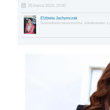
20 marca 2020, 15:50
Elżbieta Jachymczak
Dziennikarka ekonomiczna, szkoleniowiec z 