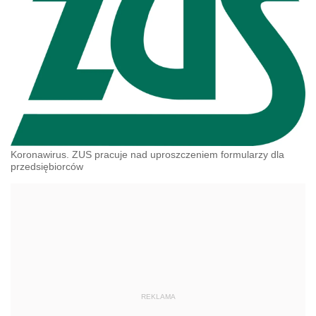
Koronawirus. ZUS pracuje nad uproszczeniem formularzy dla
przedsiębiorców