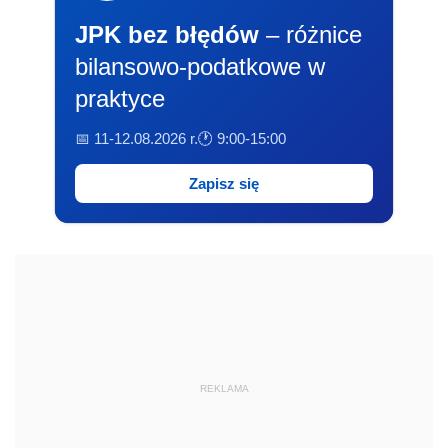
JPK bez błędów
– różnice
bilansowo-podatkowe w
praktyce
📅 11-12.08.2026 r.
🕐 9:00-15:00
Zapisz się
REKLAMA