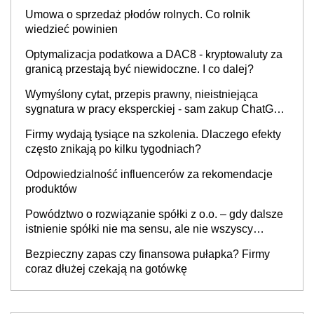
Umowa o sprzedaż płodów rolnych. Co rolnik
wiedzieć powinien
Optymalizacja podatkowa a DAC8 - kryptowaluty za
granicą przestają być niewidoczne. I co dalej?
Wymyślony cytat, przepis prawny, nieistniejąca
sygnatura w pracy eksperckiej - sam zakup ChatGPT
to nie wdrożenie AI w firmie
Firmy wydają tysiące na szkolenia. Dlaczego efekty
często znikają po kilku tygodniach?
Odpowiedzialność influencerów za rekomendacje
produktów
Powództwo o rozwiązanie spółki z o.o. – gdy dalsze
istnienie spółki nie ma sensu, ale nie wszyscy
wspólnicy są tego zdania
Bezpieczny zapas czy finansowa pułapka? Firmy
coraz dłużej czekają na gotówkę