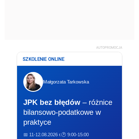
AUTOPROMOCJA
SZKOLENIE ONLINE
Małgorzata Tarkowska
JPK bez błędów
– różnice
bilansowo-podatkowe w
praktyce
📅 11-12.08.2026 r.
🕐 9:00-15:00