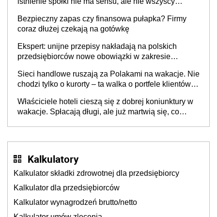
istnienie spółki nie ma sensu, ale nie wszyscy
wspólnicy są tego zdania
Bezpieczny zapas czy finansowa pułapka? Firmy
coraz dłużej czekają na gotówkę
Ekspert: unijne przepisy nakładają na polskich
przedsiębiorców nowe obowiązki w zakresie
opakowań
Sieci handlowe ruszają za Polakami na wakacje. Nie
chodzi tylko o kurorty – ta walka o portfele klientów
dzieje się także tam, gdzie wielu spędzi urlop po
Właściciele hoteli cieszą się z dobrej koniunktury w
cichu
wakacje. Spłacają długi, ale już martwią się, co
będzie jesienią
Kalkulatory
Kalkulator składki zdrowotnej dla przedsiębiorcy
Kalkulator dla przedsiębiorców
Kalkulator wynagrodzeń brutto/netto
Kalkulator umów zlecenia