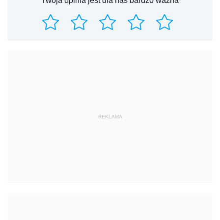
Twoja opinia jest dla nas bardzo ważna
REKLAMA