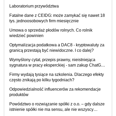
INFOR.PL]
Laboratorium przywództwa
Fatalne dane z CEIDG: może zamykać się nawet 18
tys. jednoosobowych firm miesięcznie
Umowa o sprzedaż płodów rolnych. Co rolnik
wiedzieć powinien
Optymalizacja podatkowa a DAC8 - kryptowaluty za
granicą przestają być niewidoczne. I co dalej?
Wymyślony cytat, przepis prawny, nieistniejąca
sygnatura w pracy eksperckiej - sam zakup ChatGPT
to nie wdrożenie AI w firmie
Firmy wydają tysiące na szkolenia. Dlaczego efekty
często znikają po kilku tygodniach?
Odpowiedzialność influencerów za rekomendacje
produktów
Powództwo o rozwiązanie spółki z o.o. – gdy dalsze
istnienie spółki nie ma sensu, ale nie wszyscy
wspólnicy są tego zdania