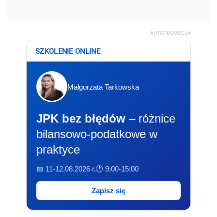
AUTOPROMOCJA
SZKOLENIE ONLINE
Małgorzata Tarkowska
JPK bez błędów
– różnice
bilansowo-podatkowe w
praktyce
📅 11-12.08.2026 r.
🕐 9:00-15:00
Zapisz się