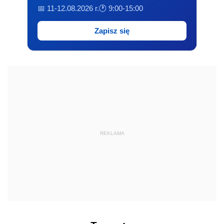
📅 11-12.08.2026 r.
🕐 9:00-15:00
Zapisz się
REKLAMA