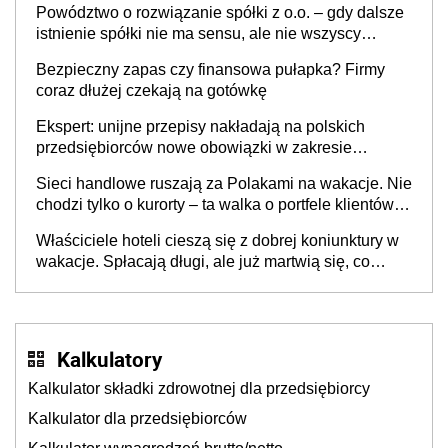
Powództwo o rozwiązanie spółki z o.o. – gdy dalsze
istnienie spółki nie ma sensu, ale nie wszyscy
wspólnicy są tego zdania
Bezpieczny zapas czy finansowa pułapka? Firmy
coraz dłużej czekają na gotówkę
Ekspert: unijne przepisy nakładają na polskich
przedsiębiorców nowe obowiązki w zakresie
opakowań
Sieci handlowe ruszają za Polakami na wakacje. Nie
chodzi tylko o kurorty – ta walka o portfele klientów
dzieje się także tam, gdzie wielu spędzi urlop po
Właściciele hoteli cieszą się z dobrej koniunktury w
cichu
wakacje. Spłacają długi, ale już martwią się, co
będzie jesienią
Kalkulatory
Kalkulator składki zdrowotnej dla przedsiębiorcy
Kalkulator dla przedsiębiorców