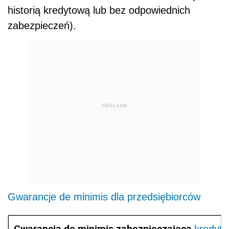
historią kredytową lub bez odpowiednich
zabezpieczeń).
REKLAMA
Gwarancje de minimis dla przedsiębiorców
Gwarancja de minimis zabezpieczająca
o
kredyt