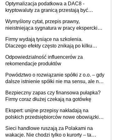
Optymalizacja podatkowa a DAC8 -
kryptowaluty za granicą przestają być
niewidoczne. I co dalej?
Wymyślony cytat, przepis prawny,
nieistniejąca sygnatura w pracy eksperckiej -
sam zakup ChatGPT to nie wdrożenie AI w
Firmy wydają tysiące na szkolenia.
firmie
Dlaczego efekty często znikają po kilku
tygodniach?
Odpowiedzialność influencerów za
rekomendacje produktów
Powództwo o rozwiązanie spółki z o.o. – gdy
dalsze istnienie spółki nie ma sensu, ale nie
wszyscy wspólnicy są tego zdania
Bezpieczny zapas czy finansowa pułapka?
Firmy coraz dłużej czekają na gotówkę
Ekspert: unijne przepisy nakładają na
polskich przedsiębiorców nowe obowiązki w
zakresie opakowań
Sieci handlowe ruszają za Polakami na
wakacje. Nie chodzi tylko o kurorty – ta