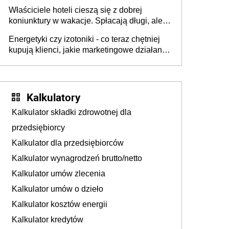
walka o portfele klientów dzieje się także
Właściciele hoteli cieszą się z dobrej
tam, gdzie wielu spędzi urlop po cichu
koniunktury w wakacje. Spłacają długi, ale
już martwią się, co będzie jesienią
Energetyki czy izotoniki - co teraz chętniej
kupują klienci, jakie marketingowe działania
podejmują sklepy
Kalkulatory
Kalkulator składki zdrowotnej dla
przedsiębiorcy
Kalkulator dla przedsiębiorców
Kalkulator wynagrodzeń brutto/netto
Kalkulator umów zlecenia
Kalkulator umów o dzieło
Kalkulator kosztów energii
Kalkulator kredytów