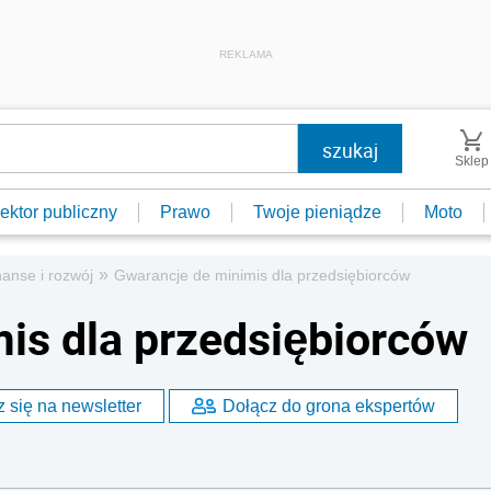
REKLAMA
Sklep
ektor publiczny
Prawo
Twoje pieniądze
Moto
»
nanse i rozwój
Gwarancje de minimis dla przedsiębiorców
is dla przedsiębiorców
 się na newsletter
Dołącz do grona ekspertów