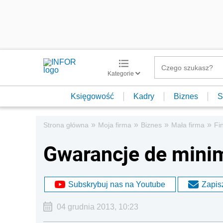
Kategorie
Księgowość
Kadry
Biznes
S
»
»
»
»
Strona główna
Moja firma
Biznes
Mała firma
Fi
Gwarancje de minim
Subskrybuj nas na Youtube
Zapisz
04 grudnia 2013, 10:23