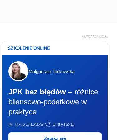
AUTOPROMOCJA
SZKOLENIE ONLINE
Małgorzata Tarkowska
JPK bez błędów
– różnice
bilansowo-podatkowe w
praktyce
📅 11-12.08.2026 r.
🕐 9:00-15:00
Zapisz się