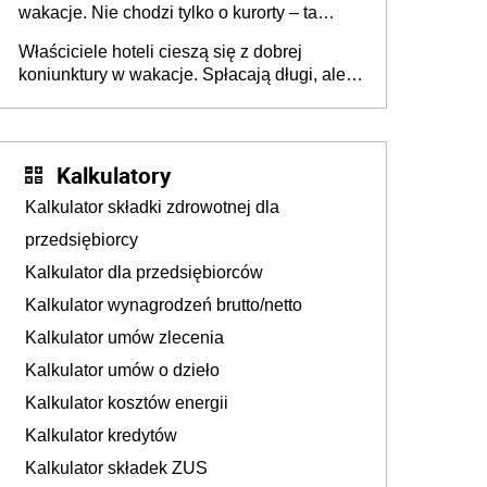
wakacje. Nie chodzi tylko o kurorty – ta
walka o portfele klientów dzieje się także
Właściciele hoteli cieszą się z dobrej
tam, gdzie wielu spędzi urlop po cichu
koniunktury w wakacje. Spłacają długi, ale
już martwią się, co będzie jesienią
Kalkulatory
Kalkulator składki zdrowotnej dla
przedsiębiorcy
Kalkulator dla przedsiębiorców
Kalkulator wynagrodzeń brutto/netto
Kalkulator umów zlecenia
Kalkulator umów o dzieło
Kalkulator kosztów energii
Kalkulator kredytów
Kalkulator składek ZUS