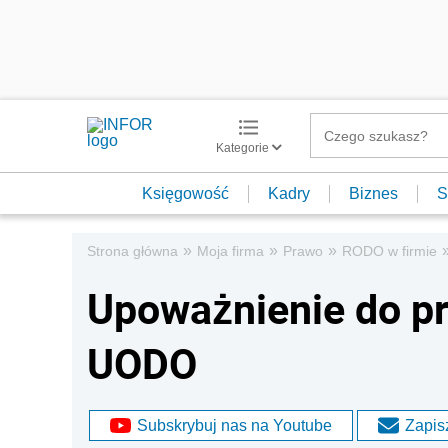
Kategorie
Księgowość
Kadry
Biznes
S
»
»
»
Strona główna
Moja firma
Prawo
RODO w firmie
Upoważnienie do pr
UODO
Subskrybuj nas na Youtube
Zapisz