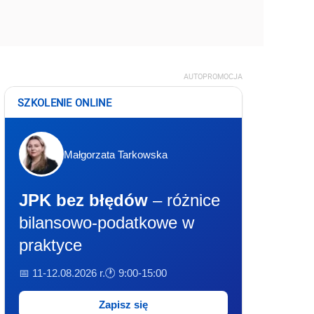
AUTOPROMOCJA
SZKOLENIE ONLINE
Małgorzata Tarkowska
JPK bez błędów
– różnice
bilansowo-podatkowe w
praktyce
📅 11-12.08.2026 r.
🕐 9:00-15:00
Zapisz się