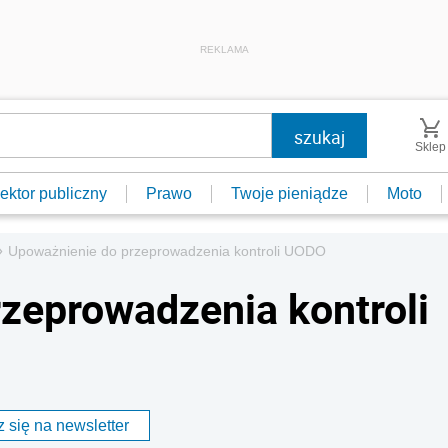
REKLAMA
Sklep
ektor publiczny
Prawo
Twoje pieniądze
Moto
»
Upoważnienie do przeprowadzenia kontroli UODO
zeprowadzenia kontroli
 się na newsletter