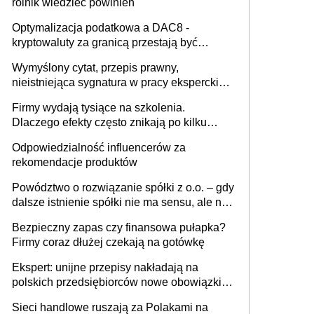
rolnik wiedzieć powinien
Optymalizacja podatkowa a DAC8 -
kryptowaluty za granicą przestają być
niewidoczne. I co dalej?
Wymyślony cytat, przepis prawny,
nieistniejąca sygnatura w pracy eksperckiej -
sam zakup ChatGPT to nie wdrożenie AI w
Firmy wydają tysiące na szkolenia.
firmie
Dlaczego efekty często znikają po kilku
tygodniach?
Odpowiedzialność influencerów za
rekomendacje produktów
Powództwo o rozwiązanie spółki z o.o. – gdy
dalsze istnienie spółki nie ma sensu, ale nie
wszyscy wspólnicy są tego zdania
Bezpieczny zapas czy finansowa pułapka?
Firmy coraz dłużej czekają na gotówkę
Ekspert: unijne przepisy nakładają na
polskich przedsiębiorców nowe obowiązki w
zakresie opakowań
Sieci handlowe ruszają za Polakami na