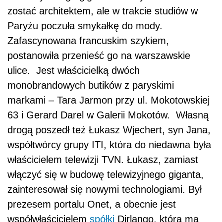
zostać architektem, ale w trakcie studiów w
Paryżu poczuła smykałkę do mody.
Zafascynowana francuskim szykiem,
postanowiła przenieść go na warszawskie
ulice. Jest właścicielką dwóch
monobrandowych butików z paryskimi
markami – Tara Jarmon przy ul. Mokotowskiej
63 i Gerard Darel w Galerii Mokotów. Własną
drogą poszedł też Łukasz Wjechert, syn Jana,
współtwórcy grupy ITI, która do niedawna była
właścicielem telewizji TVN. Łukasz, zamiast
włączyć się w budowę telewizyjnego giganta,
zainteresował się nowymi technologiami. Był
prezesem portalu Onet, a obecnie jest
współwłaścicielem
spółki
Dirlango, która ma