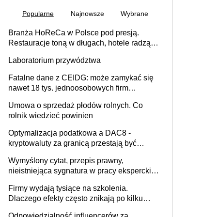
Popularne
Najnowsze
Wybrane
Branża HoReCa w Polsce pod presją.
Restauracje toną w długach, hotele radzą
sobie lepiej [GOŚĆ INFOR.PL]
Laboratorium przywództwa
Fatalne dane z CEIDG: może zamykać się
nawet 18 tys. jednoosobowych firm
miesięcznie
Umowa o sprzedaż płodów rolnych. Co
rolnik wiedzieć powinien
Optymalizacja podatkowa a DAC8 -
kryptowaluty za granicą przestają być
niewidoczne. I co dalej?
Wymyślony cytat, przepis prawny,
nieistniejąca sygnatura w pracy eksperckiej -
sam zakup ChatGPT to nie wdrożenie AI w
Firmy wydają tysiące na szkolenia.
firmie
Dlaczego efekty często znikają po kilku
tygodniach?
Odpowiedzialność influencerów za