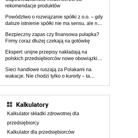
rekomendacje produktów
Powództwo o rozwiązanie spółki z o.o. – gdy
dalsze istnienie spółki nie ma sensu, ale nie
wszyscy wspólnicy są tego zdania
Bezpieczny zapas czy finansowa pułapka?
Firmy coraz dłużej czekają na gotówkę
Ekspert: unijne przepisy nakładają na
polskich przedsiębiorców nowe obowiązki w
zakresie opakowań
Sieci handlowe ruszają za Polakami na
wakacje. Nie chodzi tylko o kurorty – ta
walka o portfele klientów dzieje się także
tam, gdzie wielu spędzi urlop po cichu
Kalkulatory
Kalkulator składki zdrowotnej dla
przedsiębiorcy
Kalkulator dla przedsiębiorców