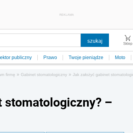
REKLAMA
Sklep
ektor publiczny
Prawo
Twoje pieniądze
Moto
»
»
am firmę
Gabinet stomatologiczny
Jak założyć gabinet stomatolog
t stomatologiczny? –